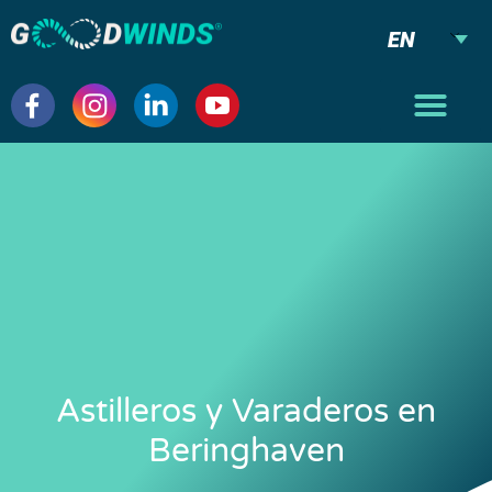
EN
Astilleros y Varaderos en
Beringhaven