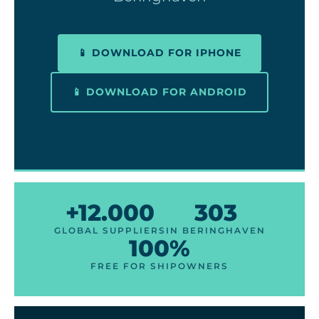
📱 DOWNLOAD FOR IPHONE
📱 DOWNLOAD FOR ANDROID
+12.000
303
GLOBAL SUPPLIERS
IN BERINGHAVEN
100%
FREE FOR SHIPOWNERS