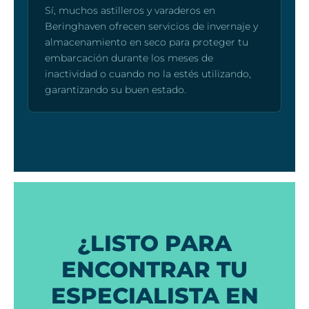
Sí, muchos astilleros y varaderos en
Beringhaven ofrecen servicios de invernaje y
almacenamiento en seco para proteger tu
embarcación durante los meses de
inactividad o cuando no la estés utilizando,
garantizando su buen estado.
¿LISTO PARA
ENCONTRAR TU
ESPECIALISTA EN