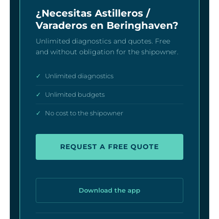
¿Necesitas Astilleros /
Varaderos en Beringhaven?
Unlimited diagnostics and quotes. Free
and without obligation for the shipowner.
✓
Unlimited diagnostics
✓
Unlimited budgets
✓
No cost to the shipowner
REQUEST A FREE QUOTE
Download the app