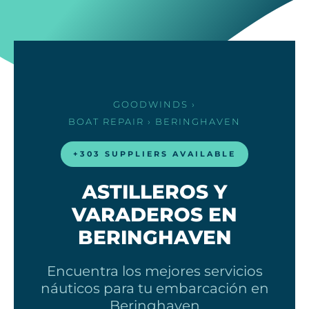
GOODWINDS
›
BOAT REPAIR
› BERINGHAVEN
+303 SUPPLIERS AVAILABLE
ASTILLEROS Y
VARADEROS EN
BERINGHAVEN
Encuentra los mejores servicios
náuticos para tu embarcación en
Beringhaven