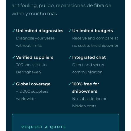
antifouling, pulido, reparaciones de fibra de
vidrio y mucho más.
✓
✓
Unlimited diagnostics
Unlimited budgets
Diagnose your vessel
Receive and compare at
without limits
no cost to the shipowner
✓
✓
Verified suppliers
Integrated chat
303 specialists in
Direct and secure
Beringhaven
communication
✓
✓
Global coverage
100% free for
shipowners
+12,000 suppliers
worldwide
No subscription or
hidden costs
REQUEST A QUOTE