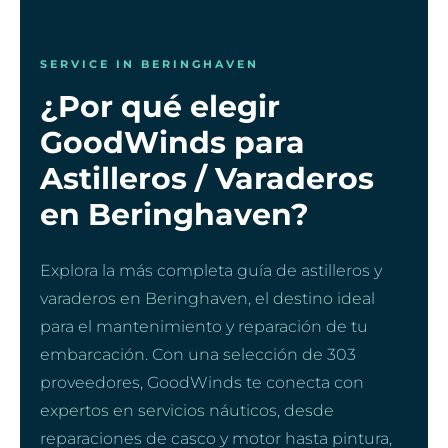
SERVICE IN BERINGHAVEN
¿Por qué elegir
GoodWinds para
Astilleros / Varaderos
en Beringhaven?
Explora la más completa guía de astilleros y
varaderos en Beringhaven, el destino ideal
para el mantenimiento y reparación de tu
embarcación. Con una selección de 303
proveedores, GoodWinds te conecta con
expertos en servicios náuticos, desde
reparaciones de casco y motor hasta pintura,