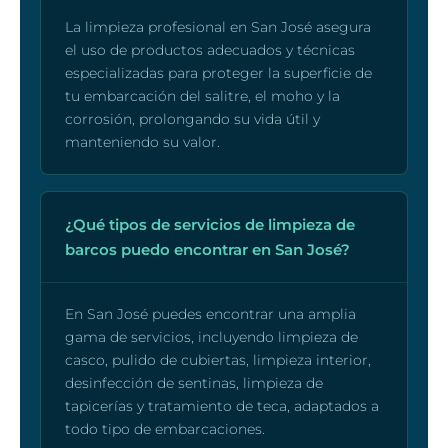
La limpieza profesional en San José asegura
el uso de productos adecuados y técnicas
especializadas para proteger la superficie de
tu embarcación del salitre, el moho y la
corrosión, prolongando su vida útil y
manteniendo su valor.
¿Qué tipos de servicios de limpieza de
barcos puedo encontrar en San José?
En San José puedes encontrar una amplia
gama de servicios, incluyendo limpieza de
casco, pulido de cubiertas, limpieza interior,
desinfección de sentinas, limpieza de
tapicerías y tratamiento de teca, adaptados a
todo tipo de embarcaciones.