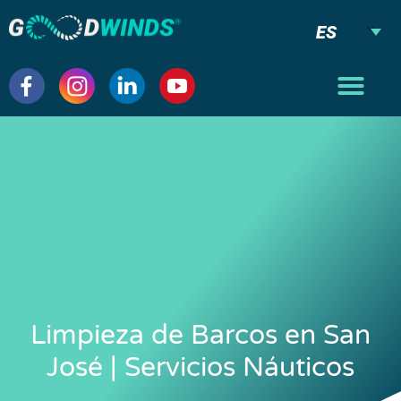
ES
Limpieza de Barcos en San
José | Servicios Náuticos