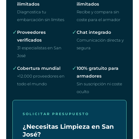
ilimitados
ilimitados
Diagnostica tu
Recibe y compara sin
embarcación sin límites
coste para el armador
✓
✓
Proveedores
Chat integrado
verificados
Comunicación directa y
31 especialistas en San
segura
José
✓
✓
Cobertura mundial
100% gratuito para
armadores
+12.000 proveedores en
todo el mundo
Sin suscripción ni coste
oculto
SOLICITAR PRESUPUESTO
¿Necesitas Limpieza en San
José?