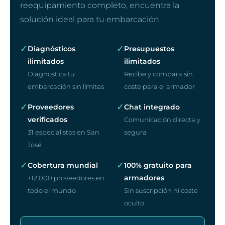
reequipamiento completo, encuentra la
solución ideal para tu embarcación.
✓
✓
Diagnósticos
Presupuestos
ilimitados
ilimitados
Diagnostica tu
Recibe y compara sin
embarcación sin límites
coste para el armador
✓
✓
Proveedores
Chat integrado
verificados
Comunicación directa y
31 especialistas en San
segura
José
✓
✓
Cobertura mundial
100% gratuito para
armadores
+12.000 proveedores en
todo el mundo
Sin suscripción ni coste
oculto