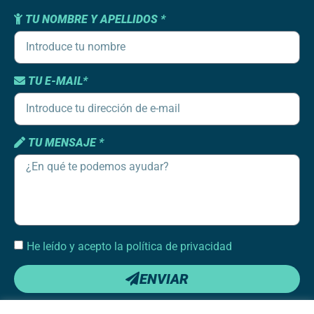
TU NOMBRE Y APELLIDOS *
TU E-MAIL*
TU MENSAJE *
He leído y acepto la política de privacidad
ENVIAR