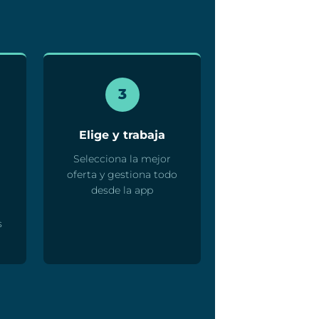
3
Elige y trabaja
Selecciona la mejor
oferta y gestiona todo
desde la app
s