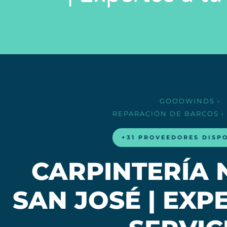
GOODWINDS
›
REPARACIÓN DE BARCOS
›
+31 PROVEEDORES DISP
CARPINTERÍA 
SAN JOSÉ | EXP