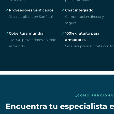
✓
✓
Proveedores verificados
Chat integrado
31 especialistas en San José
Comunicación directa y
segura
✓
✓
Cobertura mundial
100% gratuito para
armadores
+12.000 proveedores en todo
el mundo
Sin suscripción ni coste oculto
¿CÓMO FUNCIONA
Encuentra tu especialista e