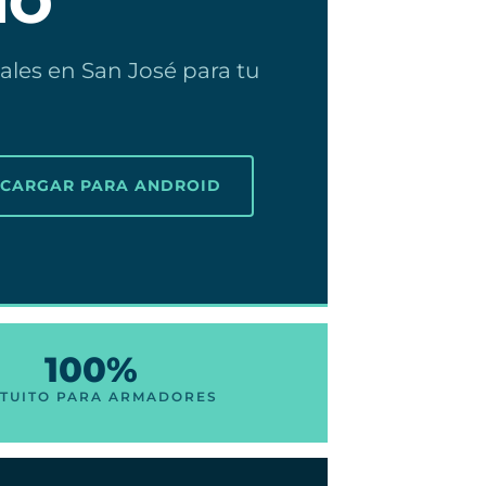
IO
ales en San José para tu
SCARGAR PARA ANDROID
100%
TUITO PARA ARMADORES