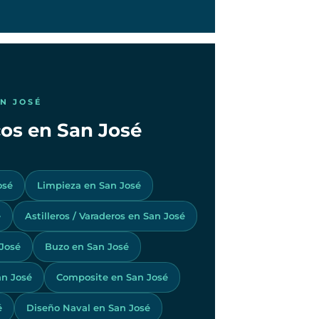
AN JOSÉ
cos en San José
osé
Limpieza en San José
é
Astilleros / Varaderos en San José
José
Buzo en San José
an José
Composite en San José
é
Diseño Naval en San José