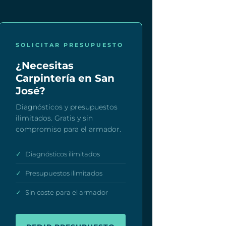
SOLICITAR PRESUPUESTO
¿Necesitas
Carpintería en San
José?
Diagnósticos y presupuestos
ilimitados. Gratis y sin
compromiso para el armador.
✓
Diagnósticos ilimitados
✓
Presupuestos ilimitados
✓
Sin coste para el armador