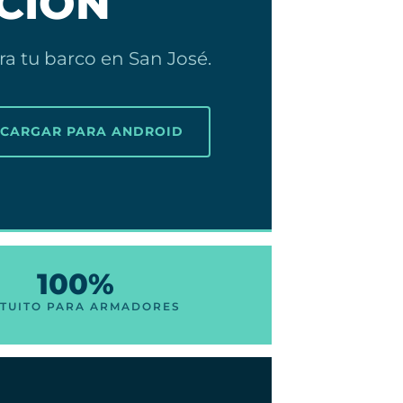
CIÓN
ra tu barco en San José.
SCARGAR PARA ANDROID
100%
TUITO PARA ARMADORES