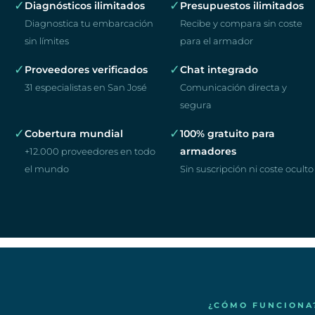
✓
✓
Diagnósticos ilimitados
Presupuestos ilimitados
Diagnostica tu embarcación
Recibe y compara sin coste
sin límites
para el armador
✓
✓
Proveedores verificados
Chat integrado
31 especialistas en San José
Comunicación directa y
segura
✓
✓
Cobertura mundial
100% gratuito para
armadores
+12.000 proveedores en todo
el mundo
Sin suscripción ni coste oculto
¿CÓMO FUNCIONA