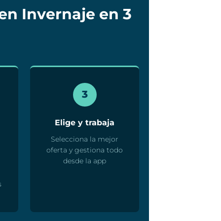
en Invernaje en 3
3
Elige y trabaja
Selecciona la mejor
oferta y gestiona todo
desde la app
s