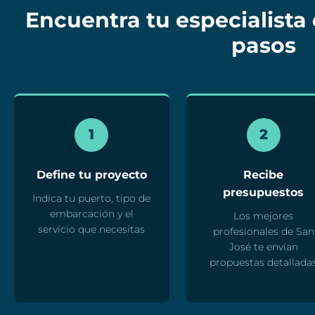
Encuentra tu especialista 
pasos
1
2
Define tu proyecto
Recibe
presupuestos
Indica tu puerto, tipo de
embarcación y el
Los mejores
servicio que necesitas
profesionales de San
José te envían
propuestas detallada