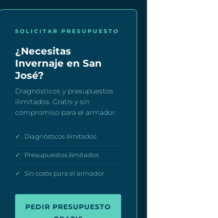
SOLICITAR PRESUPUESTO
¿Necesitas
Invernaje en San
José?
Diagnósticos y presupuestos
ilimitados. Gratis y sin
compromiso para el armador.
✓
Diagnósticos ilimitados
✓
Presupuestos ilimitados
✓
Sin coste para el armador
PEDIR PRESUPUESTO