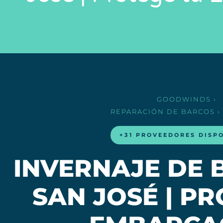
GOODWINDS
›
REPARACIÓN DE BARCOS
›
+31 PROVEEDORES DISP
INVERNAJE DE 
SAN JOSÉ | P