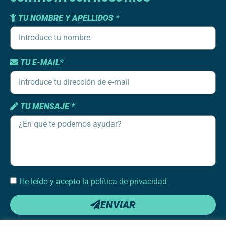
TU NOMBRE Y APELLIDOS *
TU E-MAIL*
TU MENSAJE *
He leído y acepto la política de privacidad
ENVIAR