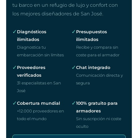
tu barco en un refugio de lujo y confort con
los mejores diseñadores de San José.
✓
✓
Diagnósticos
Presupuestos
ilimitados
ilimitados
Diagnostica tu
Recibe y compara sin
embarcación sin límites
coste para el armador
✓
✓
Proveedores
Chat integrado
verificados
Comunicación directa y
31 especialistas en San
segura
José
✓
✓
Cobertura mundial
100% gratuito para
armadores
+12.000 proveedores en
todo el mundo
Sin suscripción ni coste
oculto