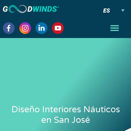
ES
Diseño Interiores Náuticos
en San José