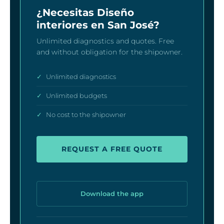
¿Necesitas Diseño
interiores en San José?
Unlimited diagnostics and quotes. Free
and without obligation for the shipowner.
✓
Unlimited diagnostics
✓
Unlimited budgets
✓
No cost to the shipowner
REQUEST A FREE QUOTE
Download the app