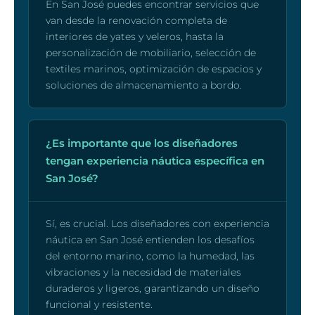
En San José puedes encontrar servicios que
van desde la renovación completa de
interiores de yates y veleros, hasta la
personalización de mobiliario, selección de
textiles marinos, optimización de espacios y
soluciones de almacenamiento a bordo.
¿Es importante que los diseñadores
tengan experiencia náutica específica en
San José?
Sí, es crucial. Los diseñadores con experiencia
náutica en San José entienden los desafíos
del entorno marino, como la humedad, las
vibraciones y la necesidad de materiales
duraderos y ligeros, garantizando un diseño
funcional y resistente.