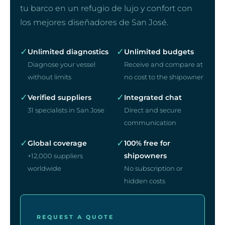
tu barco en un refugio de lujo y confort con
los mejores diseñadores de San José.
✓
✓
Unlimited diagnostics
Unlimited budgets
Diagnose your vessel
Receive and compare at
without limits
no cost to the shipowner
✓
✓
Verified suppliers
Integrated chat
31 specialists in San Jose
Direct and secure
communication
✓
✓
Global coverage
100% free for
shipowners
+12,000 suppliers
worldwide
No subscription or
hidden costs
REQUEST A QUOTE