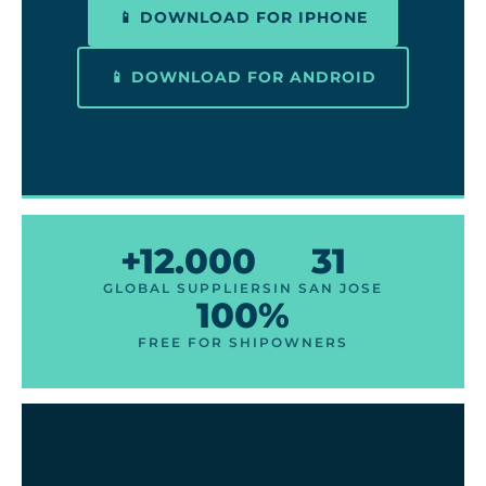
📱 DOWNLOAD FOR IPHONE
📱 DOWNLOAD FOR ANDROID
+12.000
31
GLOBAL SUPPLIERS
IN SAN JOSE
100%
FREE FOR SHIPOWNERS