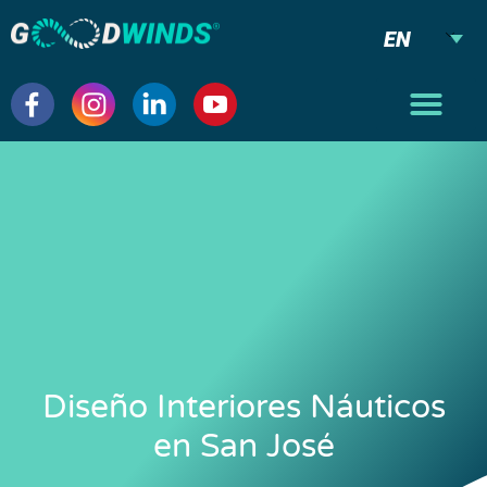
EN
Diseño Interiores Náuticos
en San José