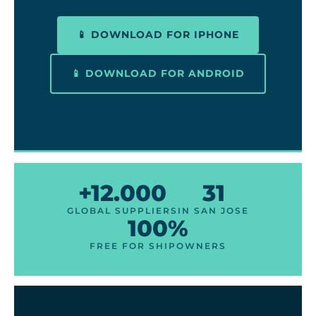
📱 DOWNLOAD FOR IPHONE
📱 DOWNLOAD FOR ANDROID
+12.000
31
GLOBAL SUPPLIERS
IN SAN JOSE
100%
FREE FOR SHIPOWNERS