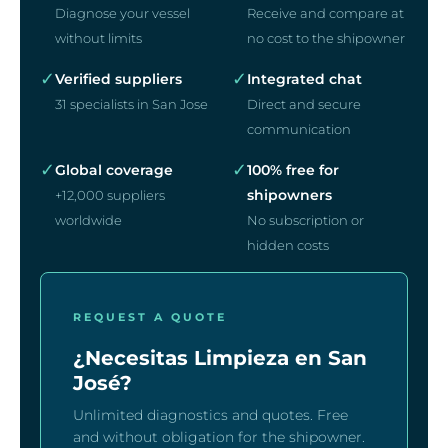
Diagnose your vessel
Receive and compare at
without limits
no cost to the shipowner
✓
✓
Verified suppliers
Integrated chat
31 specialists in San Jose
Direct and secure
communication
✓
✓
Global coverage
100% free for
shipowners
+12,000 suppliers
worldwide
No subscription or
hidden costs
REQUEST A QUOTE
¿Necesitas Limpieza en San
José?
Unlimited diagnostics and quotes. Free
and without obligation for the shipowner.