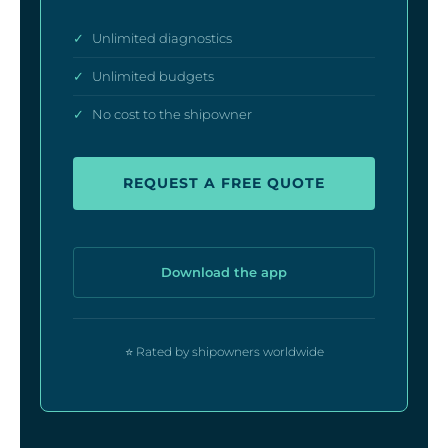
✓
Unlimited diagnostics
✓
Unlimited budgets
✓
No cost to the shipowner
REQUEST A FREE QUOTE
Download the app
⭐ Rated by shipowners worldwide