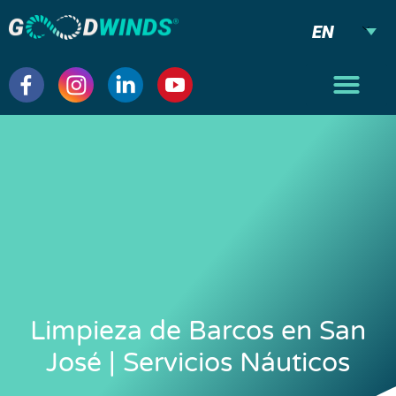
EN
Limpieza de Barcos en San
José | Servicios Náuticos