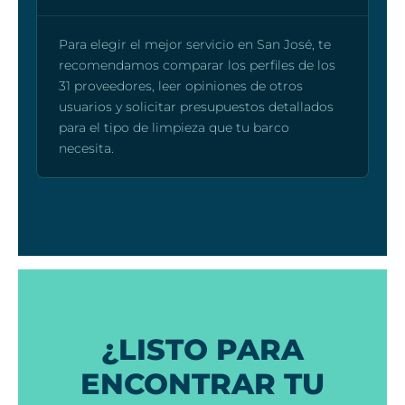
Para elegir el mejor servicio en San José, te
recomendamos comparar los perfiles de los
31 proveedores, leer opiniones de otros
usuarios y solicitar presupuestos detallados
para el tipo de limpieza que tu barco
necesita.
¿LISTO PARA
ENCONTRAR TU