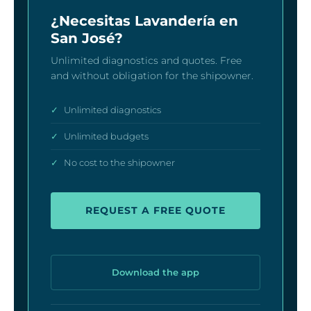
¿Necesitas Lavandería en
San José?
Unlimited diagnostics and quotes. Free
and without obligation for the shipowner.
✓
Unlimited diagnostics
✓
Unlimited budgets
✓
No cost to the shipowner
REQUEST A FREE QUOTE
Download the app