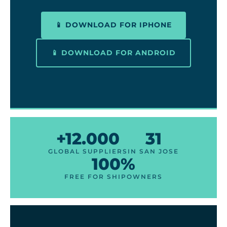
📱 DOWNLOAD FOR IPHONE
📱 DOWNLOAD FOR ANDROID
+12.000
31
GLOBAL SUPPLIERS
IN SAN JOSE
100%
FREE FOR SHIPOWNERS