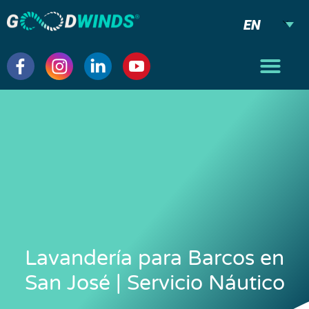
EN
Lavandería para Barcos en
San José | Servicio Náutico