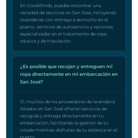
En GoodWinds, puedes encontrar una
variedad de servicios en San José, incluyendo
lavanderías con entrega a domicilio en el
puerto, servicios de autoservicio y opciones
especializadas en el tratamiento de ropa
náutica y de tripulación.
¿Es posible que recojan y entreguen mi
ropa directamente en mi embarcación en
San José?
Sí, muchos de los proveedores de lavandería
listados en San José ofrecen servicios de
recogida y entrega directamente en tu
embarcación, facilitando la gestión de tu
colada mientras disfrutas de tu estancia en el
puerto.