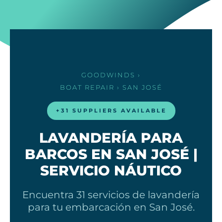
GOODWINDS
›
BOAT REPAIR
› SAN JOSÉ
+31 SUPPLIERS AVAILABLE
LAVANDERÍA PARA
BARCOS EN SAN JOSÉ |
SERVICIO NÁUTICO
Encuentra 31 servicios de lavandería
para tu embarcación en San José.