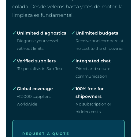
colada. Desde veleros hasta yates de motor, la
limpieza es fundamental.
✓
✓
Unlimited diagnostics
Unlimited budgets
Diagnose your vessel
Receive and compare at
without limits
no cost to the shipowner
✓
✓
Verified suppliers
Integrated chat
31 specialists in San Jose
Direct and secure
communication
✓
✓
Global coverage
100% free for
shipowners
+12,000 suppliers
worldwide
No subscription or
hidden costs
REQUEST A QUOTE