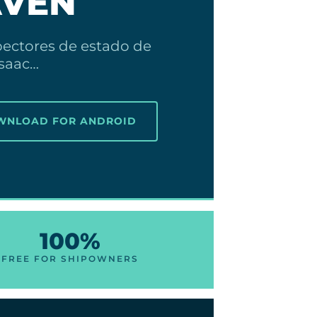
VEN
pectores de estado de
saac…
OWNLOAD FOR ANDROID
100%
N
FREE FOR SHIPOWNERS