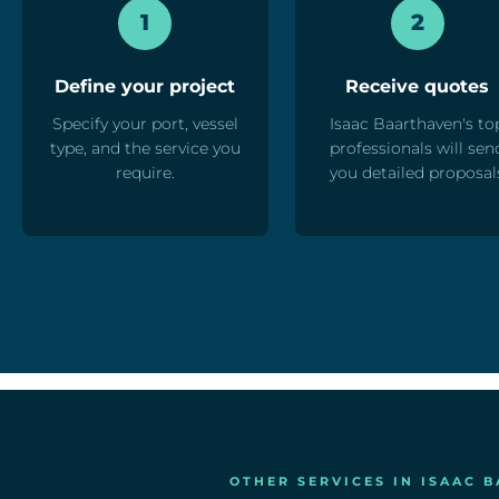
1
2
Define your project
Receive quotes
Specify your port, vessel
Isaac Baarthaven's to
type, and the service you
professionals will sen
require.
you detailed proposal
OTHER SERVICES IN ISAAC 