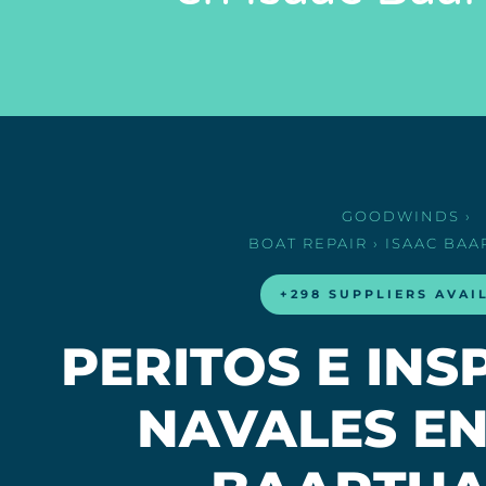
GOODWINDS
›
BOAT REPAIR
› ISAAC BA
+298 SUPPLIERS AVAI
PERITOS E IN
NAVALES EN