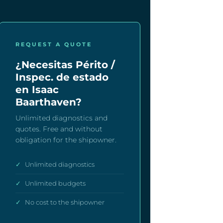
REQUEST A QUOTE
¿Necesitas Périto /
Inspec. de estado
en Isaac
Baarthaven?
Unlimited diagnostics and
quotes. Free and without
obligation for the shipowner.
✓
Unlimited diagnostics
✓
Unlimited budgets
✓
No cost to the shipowner