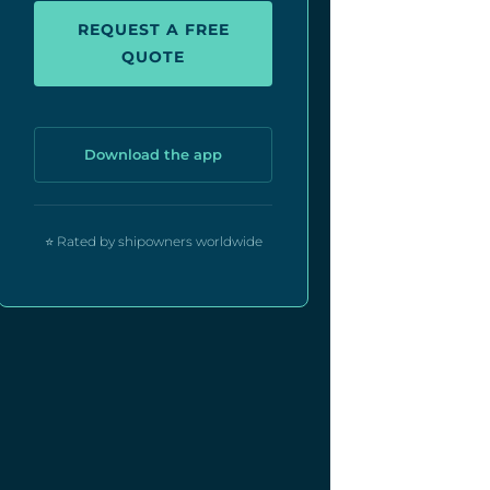
REQUEST A FREE
QUOTE
Download the app
⭐ Rated by shipowners worldwide