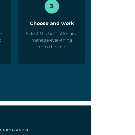
3
Choose and work
p
Select the best offer and
d
manage everything
s
from the app.
BAARTHAVEN