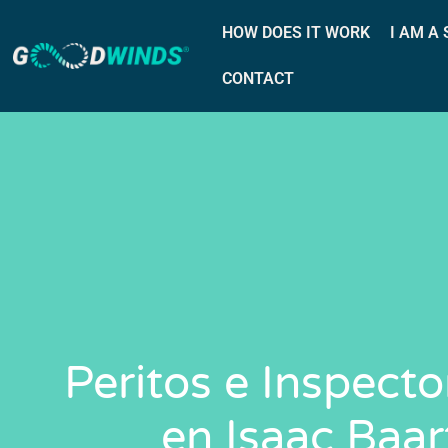
HOW DOES IT WORK
I AM A
CONTACT
Peritos e Inspect
en Isaac Baa