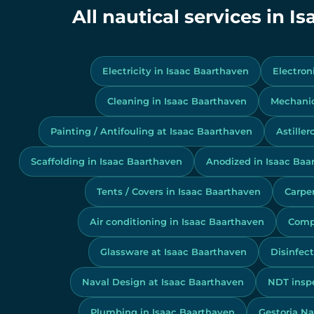
All nautical services in 
Electricity in Isaac Baarthaven
Electron
Cleaning in Isaac Baarthaven
Mechanic
Painting / Antifouling at Isaac Baarthaven
Astille
Scaffolding in Isaac Baarthaven
Anodized in Isaac Baa
Tents / Covers in Isaac Baarthaven
Carpe
Air conditioning in Isaac Baarthaven
Compo
Glassware at Isaac Baarthaven
Disinfect
Naval Design at Isaac Baarthaven
NDT inspe
Plumbing in Isaac Baarthaven
Gestoria Na