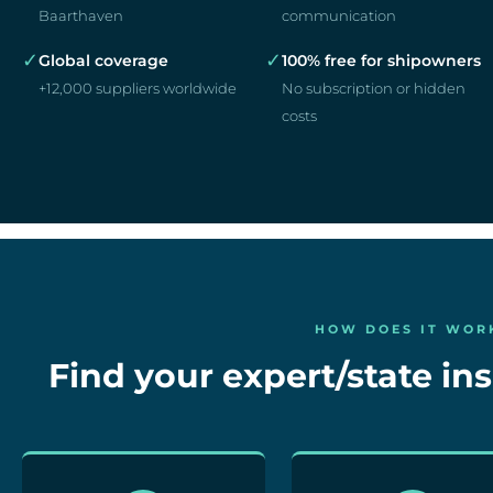
Baarthaven
communication
✓
✓
Global coverage
100% free for shipowners
+12,000 suppliers worldwide
No subscription or hidden
costs
HOW DOES IT WOR
Find your expert/state ins