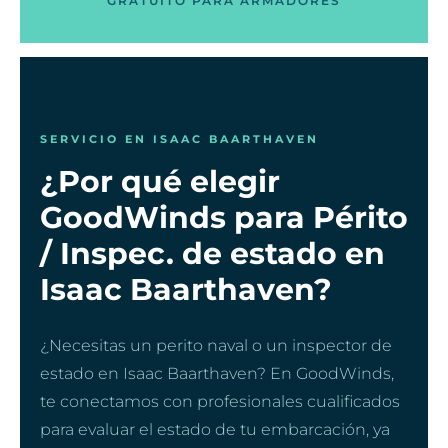
GRATUITO PARA ARMADORES
SERVICIO EN ISAAC BAARTHAVEN
¿Por qué elegir
GoodWinds para Périto
/ Inspec. de estado en
Isaac Baarthaven?
¿Necesitas un perito naval o un inspector de
estado en Isaac Baarthaven? En GoodWinds,
te conectamos con profesionales cualificados
para evaluar el estado de tu embarcación, ya