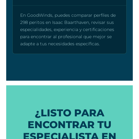
En GoodWinds, puedes comparar perfiles de
298 peritos en Isaac Baarthaven, revisar sus
especialidades, experiencia y certificaciones
para encontrar al profesional que mejor se
adapte a tus necesidades específicas.
¿LISTO PARA
ENCONTRAR TU
ESPECIALISTA EN