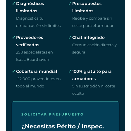
✓
✓
Diagnósticos
Presupuestos
ilimitados
ilimitados
Diagnostica tu
Recibe y compara sin
embarcación sin límites
coste para el armador
✓
✓
Proveedores
Chat integrado
verificados
Comunicación directa y
298 especialistas en
segura
Isaac Baarthaven
✓
✓
Cobertura mundial
100% gratuito para
armadores
+12.000 proveedores en
todo el mundo
Sin suscripción ni coste
oculto
SOLICITAR PRESUPUESTO
¿Necesitas Périto / Inspec.