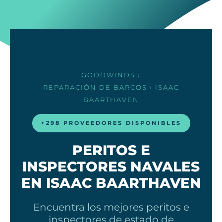
GOODWINDS
›
REPARACIÓN DE BARCOS
› ISAAC
BAARTHAVEN
+298 PROVEEDORES DISPONIBLES
PERITOS E
INSPECTORES NAVALES
EN ISAAC BAARTHAVEN
Encuentra los mejores peritos e
inspectores de estado de