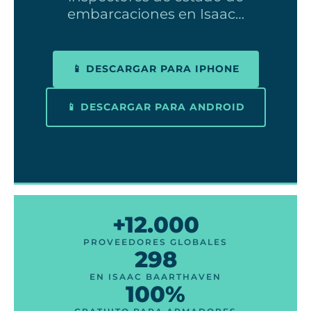
embarcaciones en Isaac…
📱 DESCARGAR PARA IPHONE
📱 DESCARGAR PARA ANDROID
+12.000
PROVEEDORES GLOBALES
298
EN ISAAC BAARTHAVEN
100%