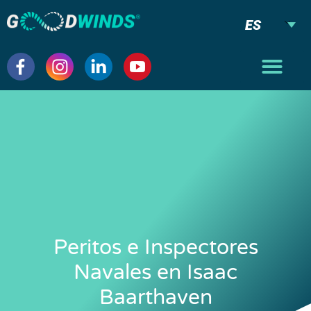
ES
Peritos e Inspectores
Navales en Isaac
Baarthaven