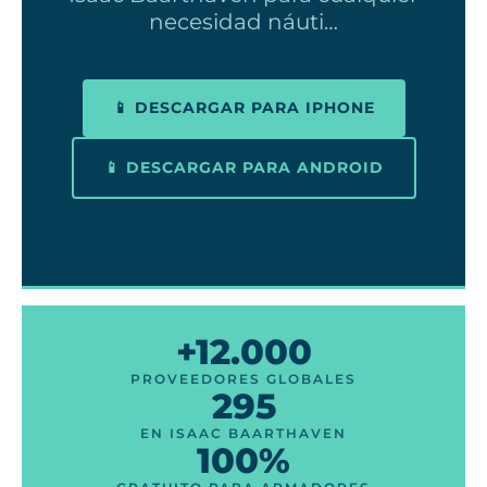
necesidad náuti…
📱 DESCARGAR PARA IPHONE
📱 DESCARGAR PARA ANDROID
+12.000
PROVEEDORES GLOBALES
295
EN ISAAC BAARTHAVEN
100%