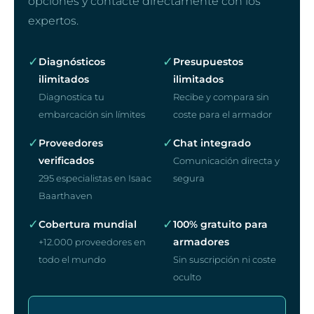
opciones y contacte directamente con los
expertos.
✓
✓
Diagnósticos
Presupuestos
ilimitados
ilimitados
Diagnostica tu
Recibe y compara sin
embarcación sin límites
coste para el armador
✓
✓
Proveedores
Chat integrado
verificados
Comunicación directa y
295 especialistas en Isaac
segura
Baarthaven
✓
✓
Cobertura mundial
100% gratuito para
armadores
+12.000 proveedores en
todo el mundo
Sin suscripción ni coste
oculto