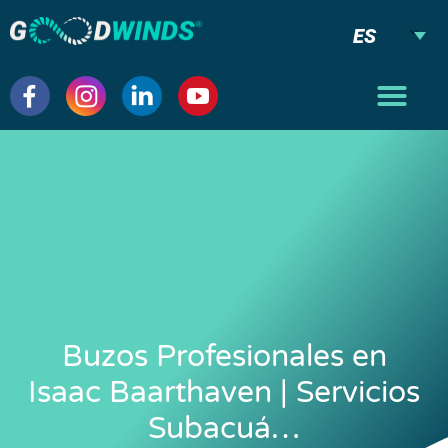
ES
Buzos Profesionales en
Isaac Baarthaven | Servicios
Subacuá…