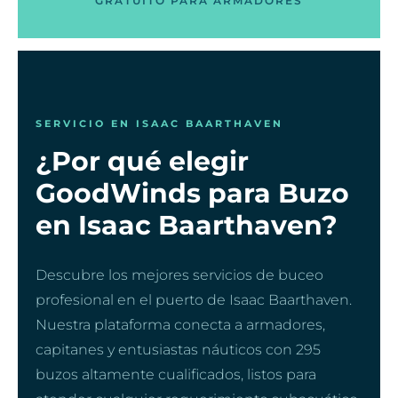
GRATUITO PARA ARMADORES
SERVICIO EN ISAAC BAARTHAVEN
¿Por qué elegir
GoodWinds para Buzo
en Isaac Baarthaven?
Descubre los mejores servicios de buceo
profesional en el puerto de Isaac Baarthaven.
Nuestra plataforma conecta a armadores,
capitanes y entusiastas náuticos con 295
buzos altamente cualificados, listos para