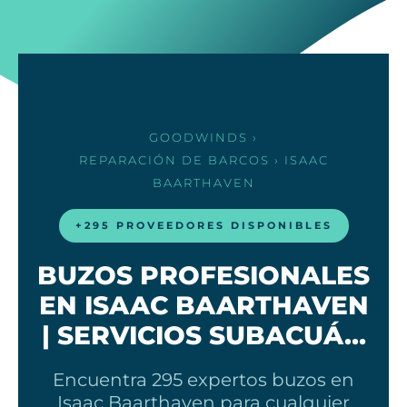
GOODWINDS
›
REPARACIÓN DE BARCOS
› ISAAC
BAARTHAVEN
+295 PROVEEDORES DISPONIBLES
BUZOS PROFESIONALES
EN ISAAC BAARTHAVEN
| SERVICIOS SUBACUÁ…
Encuentra 295 expertos buzos en
Isaac Baarthaven para cualquier