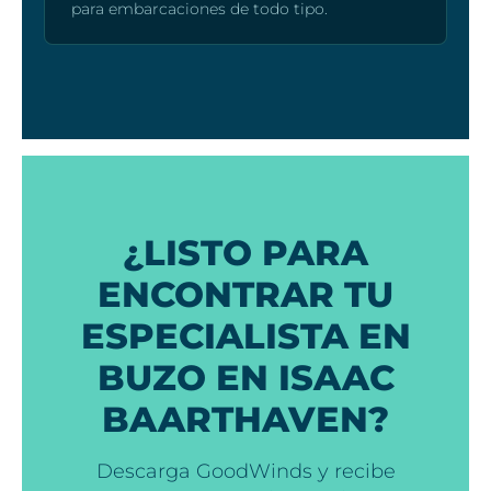
para embarcaciones de todo tipo.
¿LISTO PARA
ENCONTRAR TU
ESPECIALISTA EN
BUZO EN ISAAC
BAARTHAVEN?
Descarga GoodWinds y recibe