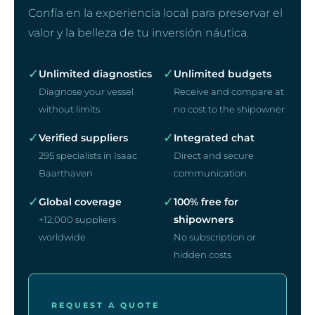
Confía en la experiencia local para preservar el
valor y la belleza de tu inversión náutica.
✓
✓
Unlimited diagnostics
Unlimited budgets
Diagnose your vessel
Receive and compare at
without limits
no cost to the shipowner
✓
✓
Verified suppliers
Integrated chat
295 specialists in Isaac
Direct and secure
Baarthaven
communication
✓
✓
Global coverage
100% free for
shipowners
+12,000 suppliers
worldwide
No subscription or
hidden costs
REQUEST A QUOTE