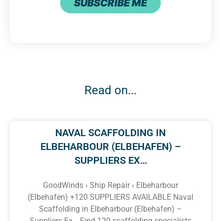
SUBSCRIBE ME
Read on...
NAVAL SCAFFOLDING IN
ELBEHARBOUR (ELBEHAFEN) –
SUPPLIERS EX…
GoodWinds › Ship Repair › Elbeharbour
(Elbehafen) +120 SUPPLIERS AVAILABLE Naval
Scaffolding in Elbeharbour (Elbehafen) –
Suppliers Ex… Find 120 scaffolding specialists