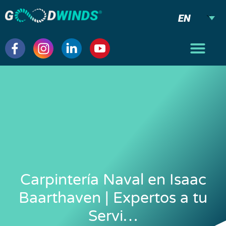
EN
Carpintería Naval en Isaac
Baarthaven | Expertos a tu
Servi…