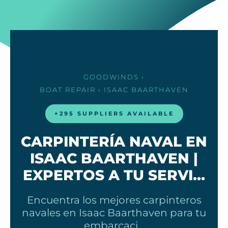
GOODWINDS
›
BOAT REPAIR
› ISAAC BAARTHAVEN
+295 SUPPLIERS AVAILABLE
CARPINTERÍA NAVAL EN
ISAAC BAARTHAVEN |
EXPERTOS A TU SERVI…
Encuentra los mejores carpinteros
navales en Isaac Baarthaven para tu
embarcaci…