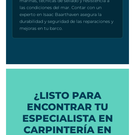
marinas, técnicas de sellado y resistencia a
las condiciones del mar. Contar con un
experto en Isaac Baarthaven asegura la
durabilidad y seguridad de las reparaciones y
mejoras en tu barco.
¿LISTO PARA
ENCONTRAR TU
ESPECIALISTA EN
CARPINTERÍA EN