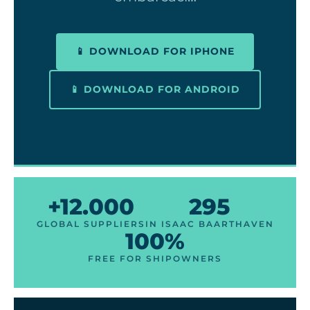
📱 DOWNLOAD FOR IPHONE
📱 DOWNLOAD FOR ANDROID
+12.000
295
GLOBAL SUPPLIERS
IN ISAAC BAARTHAVEN
100%
FREE FOR SHIPOWNERS