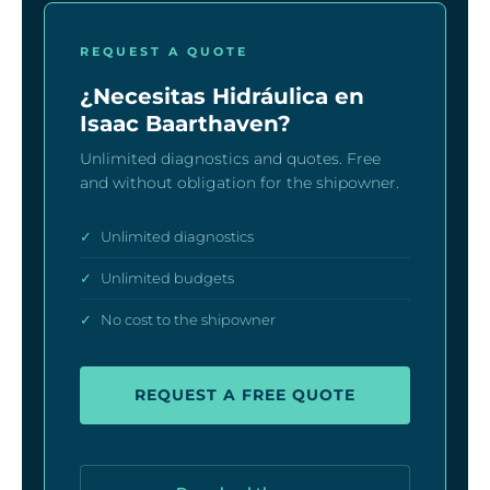
REQUEST A QUOTE
¿Necesitas Hidráulica en
Isaac Baarthaven?
Unlimited diagnostics and quotes. Free
and without obligation for the shipowner.
✓
Unlimited diagnostics
✓
Unlimited budgets
✓
No cost to the shipowner
REQUEST A FREE QUOTE