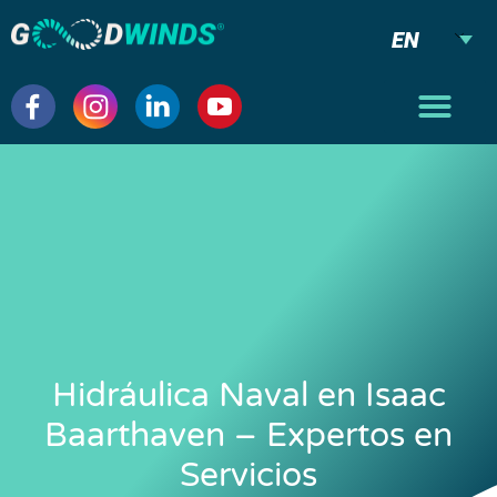
EN
Hidráulica Naval en Isaac
Baarthaven – Expertos en
Servicios