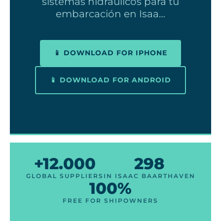
sistemas hidráulicos para tu
embarcación en Isaa…
📱 DOWNLOAD FOR IPHONE
📱 DOWNLOAD FOR ANDROID
+12.000
298
GLOBAL SUPPLIERS
IN ISAAC BAARTHAVEN
100%
FREE FOR SHIPOWNERS