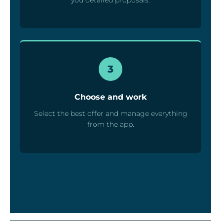
3
Choose and work
Select the best offer and manage everything
from the app.