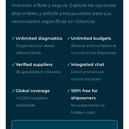
inversión a flote y segura. Explore las opciones
disponibles y solicite presupuestos para sus
necesidades específicas en Villaricos .
✓
✓
Unlimited diagnostics
Unlimited budgets
Diagnose your vessel
Receive and compare at
without limits
no cost to the shipowner
✓
✓
Verified suppliers
Integrated chat
36 specialists in Villaricos
Direct and secure
communication
✓
✓
Global coverage
100% free for
shipowners
+12,000 suppliers
worldwide
No subscription or
hidden costs