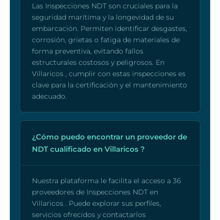
Las Inspecciones NDT son cruciales para la
seguridad marítima y la longevidad de su
embarcación. Permiten identificar desgastes,
corrosión, grietas o fatiga de materiales de
forma preventiva, evitando fallos
estructurales costosos y peligrosos. En
Villaricos , cumplir con estas inspecciones es
clave para la certificación y el mantenimiento
adecuado.
¿Cómo puedo encontrar un proveedor de
NDT cualificado en Villaricos ?
Nuestra plataforma le facilita el acceso a 36
proveedores de Inspecciones NDT en
Villaricos . Puede explorar sus perfiles,
servicios ofrecidos y contactarlos