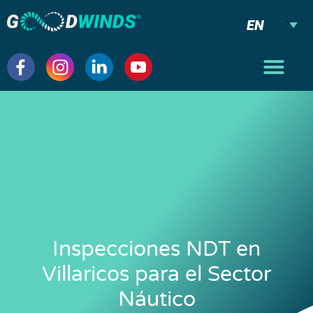
EN
Inspecciones NDT en
Villaricos para el Sector
Náutico