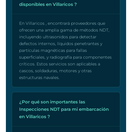
disponibles en Villaricos ?
En Villaricos , encontrará proveedores que
ofrecen una amplia gama de métodos NDT,
incluyendo ultrasonidos para detectar
defectos internos, líquidos penetrantes y
partículas magnéticas para fallas
superficiales, y radiografía para componentes
críticos. Estos servicios son aplicables a
cascos, soldaduras, motores y otras
estructuras navales.
¿Por qué son importantes las
Inspecciones NDT para mi embarcación
en Villaricos ?