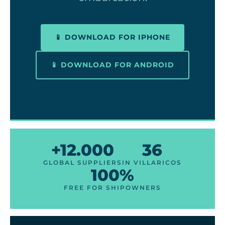
📱 DOWNLOAD FOR IPHONE
📱 DOWNLOAD FOR ANDROID
+12.000
36
GLOBAL SUPPLIERS
IN VILLARICOS
100%
FREE FOR SHIPOWNERS