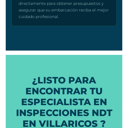
directamente para obtener presupuestos y
asegurar que su embarcación reciba el mejor
cuidado profesional.
¿LISTO PARA
ENCONTRAR TU
ESPECIALISTA EN
INSPECCIONES NDT
EN VILLARICOS ?