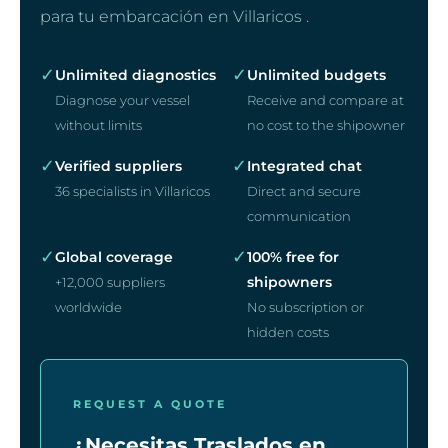
para tu embarcación en Villaricos .
✓
✓
Unlimited diagnostics
Unlimited budgets
Diagnose your vessel
Receive and compare at
without limits
no cost to the shipowner
✓
✓
Verified suppliers
Integrated chat
36 specialists in Villaricos
Direct and secure
communication
✓
✓
Global coverage
100% free for
shipowners
+12,000 suppliers
worldwide
No subscription or
hidden costs
REQUEST A QUOTE
¿Necesitas Traslados en