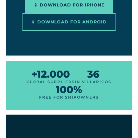
📱 DOWNLOAD FOR IPHONE
📱 DOWNLOAD FOR ANDROID
+12.000
36
GLOBAL SUPPLIERS
IN VILLARICOS
100%
FREE FOR SHIPOWNERS