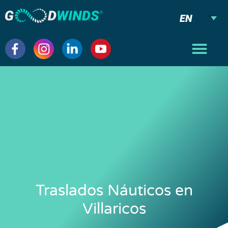
EN
Traslados Náuticos en
Villaricos