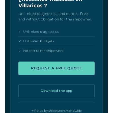
Villaricos ?
Unlimited diagnostics and quotes. Free
and without obligation for the shipowner.
✓
Unlimited diagnostics
✓
Unlimited budgets
✓
No cost to the shipowner
REQUEST A FREE QUOTE
Download the app
⭐ Rated by shipowners worldwide