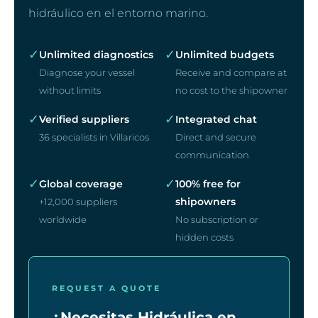
hidráulico en el entorno marino.
✓
✓
Unlimited diagnostics
Unlimited budgets
Diagnose your vessel
Receive and compare at
without limits
no cost to the shipowner
✓
✓
Verified suppliers
Integrated chat
36 specialists in Villaricos
Direct and secure
communication
✓
✓
Global coverage
100% free for
shipowners
+12,000 suppliers
worldwide
No subscription or
hidden costs
REQUEST A QUOTE
¿Necesitas Hidráulica en