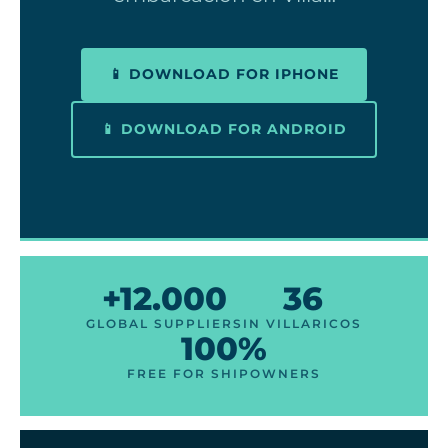
📱 DOWNLOAD FOR IPHONE
📱 DOWNLOAD FOR ANDROID
+12.000
36
GLOBAL SUPPLIERS
IN VILLARICOS
100%
FREE FOR SHIPOWNERS