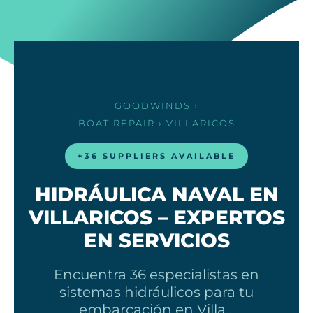
GOODWINDS
›
BOAT REPAIR
› VILLARICOS
+36 SUPPLIERS AVAILABLE
HIDRÁULICA NAVAL EN
VILLARICOS – EXPERTOS
EN SERVICIOS
Encuentra 36 especialistas en
sistemas hidráulicos para tu
embarcación en Villa…