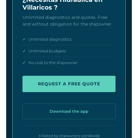
Villaricos ?
Unlimited diagnostics and quotes. Free
and without obligation for the shipowner.
✓
Unlimited diagnostics
✓
Unlimited budgets
✓
No cost to the shipowner
REQUEST A FREE QUOTE
Download the app
⭐ Rated by shipowners worldwide