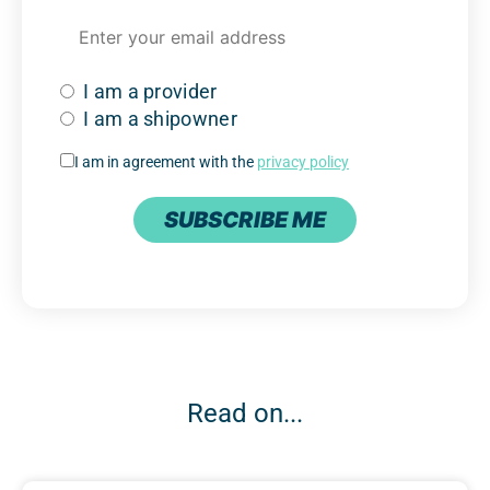
I am a provider
I am a shipowner
I am in agreement with the
privacy policy
SUBSCRIBE ME
Read on...