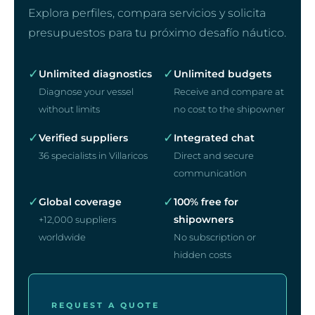
Explora perfiles, compara servicios y solicita
presupuestos para tu próximo desafío náutico.
✓
✓
Unlimited diagnostics
Unlimited budgets
Diagnose your vessel
Receive and compare at
without limits
no cost to the shipowner
✓
✓
Verified suppliers
Integrated chat
36 specialists in Villaricos
Direct and secure
communication
✓
✓
Global coverage
100% free for
shipowners
+12,000 suppliers
worldwide
No subscription or
hidden costs
REQUEST A QUOTE