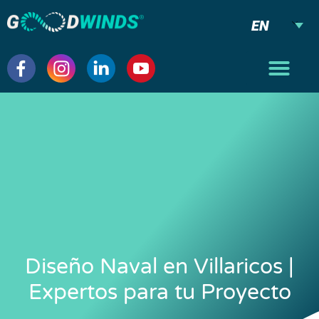
EN
Diseño Naval en Villaricos |
Expertos para tu Proyecto