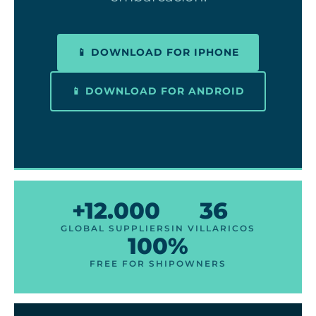
📱 DOWNLOAD FOR IPHONE
📱 DOWNLOAD FOR ANDROID
+12.000
36
GLOBAL SUPPLIERS
IN VILLARICOS
100%
FREE FOR SHIPOWNERS