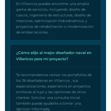
En Villaricos puedes encontrar una amplia
gama de servicios, incluyendo diseño de
cascos, ingeniería de estructuras, diseño de
interiores, optimización hidrodinámica, y
proyectos de rehabilitación o modernización
de embarcaciones.
¿Cómo elijo al mejor diseñador naval en
Villaricos para mi proyecto?
Te recomendamos revisar los portafolios de
los 36 diseñadores en Villaricos , sus
especializaciones, experiencia en proyectos
similares al tuyo y las opiniones de otros
clientes. Solicitar una consulta inicial
también puede ayudarte a tomar una
decisión informada.