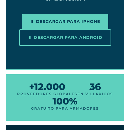
📱 DESCARGAR PARA IPHONE
📱 DESCARGAR PARA ANDROID
+12.000
36
PROVEEDORES GLOBALES
EN VILLARICOS
100%
GRATUITO PARA ARMADORES