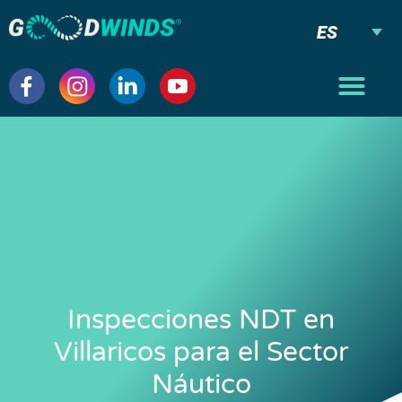
ES
Inspecciones NDT en
Villaricos para el Sector
Náutico