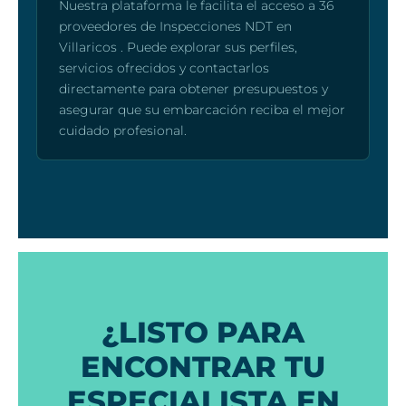
Nuestra plataforma le facilita el acceso a 36
proveedores de Inspecciones NDT en
Villaricos . Puede explorar sus perfiles,
servicios ofrecidos y contactarlos
directamente para obtener presupuestos y
asegurar que su embarcación reciba el mejor
cuidado profesional.
¿LISTO PARA
ENCONTRAR TU
ESPECIALISTA EN