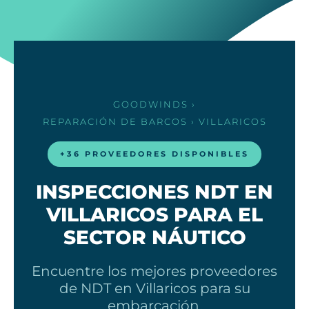
GOODWINDS
›
REPARACIÓN DE BARCOS
› VILLARICOS
+36 PROVEEDORES DISPONIBLES
INSPECCIONES NDT EN
VILLARICOS PARA EL
SECTOR NÁUTICO
Encuentre los mejores proveedores
de NDT en Villaricos para su
embarcación.