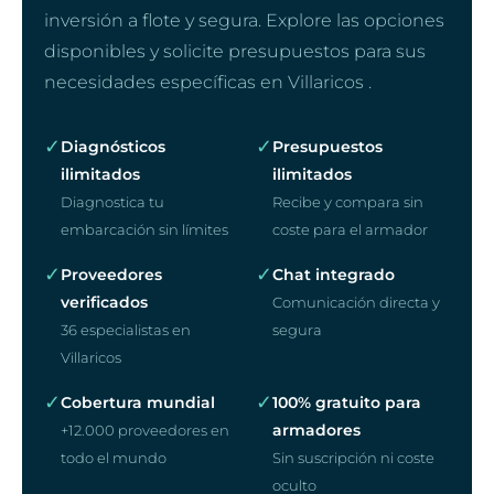
inversión a flote y segura. Explore las opciones
disponibles y solicite presupuestos para sus
necesidades específicas en Villaricos .
✓
✓
Diagnósticos
Presupuestos
ilimitados
ilimitados
Diagnostica tu
Recibe y compara sin
embarcación sin límites
coste para el armador
✓
✓
Proveedores
Chat integrado
verificados
Comunicación directa y
36 especialistas en
segura
Villaricos
✓
✓
Cobertura mundial
100% gratuito para
armadores
+12.000 proveedores en
todo el mundo
Sin suscripción ni coste
oculto