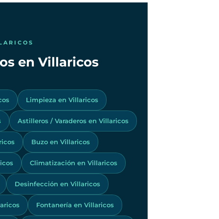
LLARICOS
os en Villaricos
cos
Limpieza en Villaricos
s
Astilleros / Varaderos en Villaricos
ricos
Buzo en Villaricos
ricos
Climatización en Villaricos
Desinfección en Villaricos
aricos
Fontanería en Villaricos