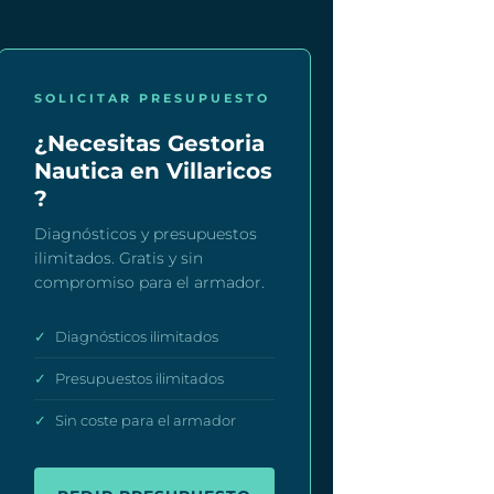
SOLICITAR PRESUPUESTO
¿Necesitas Gestoria
Nautica en Villaricos
?
Diagnósticos y presupuestos
ilimitados. Gratis y sin
compromiso para el armador.
✓
Diagnósticos ilimitados
✓
Presupuestos ilimitados
✓
Sin coste para el armador