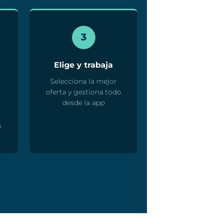
3
Elige y trabaja
Selecciona la mejor
oferta y gestiona todo
desde la app
s