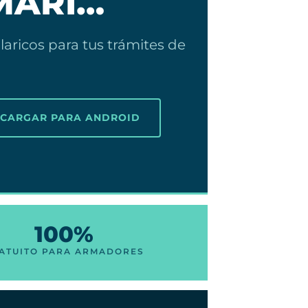
MARÍ…
laricos para tus trámites de
SCARGAR PARA ANDROID
100%
ATUITO PARA ARMADORES