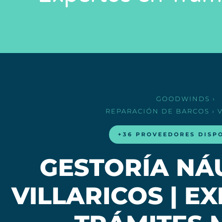
GOODWINDS
›
REPARACIÓN DE BARCOS
› 
+36 PROVEEDORES DISP
GESTORÍA NÁ
VILLARICOS | E