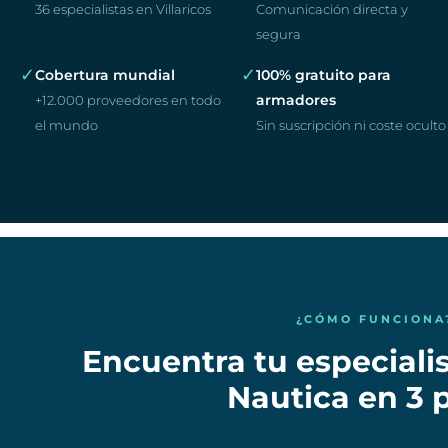
36 especialistas en Villaricos
Comunicación directa y
segura
✓
✓
Cobertura mundial
100% gratuito para
armadores
+12.000 proveedores en todo
el mundo
Sin suscripción ni coste oculto
¿CÓMO FUNCIONA
Encuentra tu especialis
Nautica en 3 