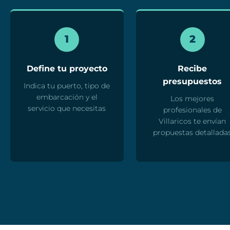
1
2
Define tu proyecto
Recibe
presupuestos
Indica tu puerto, tipo de
embarcación y el
Los mejores
servicio que necesitas
profesionales de
Villaricos te envían
propuestas detallada