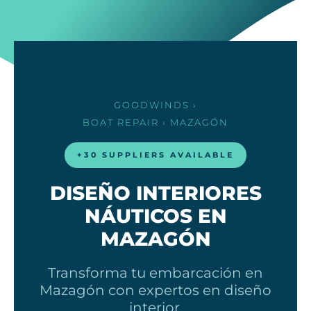
GOODWINDS
›
BOAT REPAIR
› MAZAGÓN
+30 SUPPLIERS AVAILABLE
DISEÑO INTERIORES
NÁUTICOS EN
MAZAGÓN
Transforma tu embarcación en
Mazagón con expertos en diseño
interior.