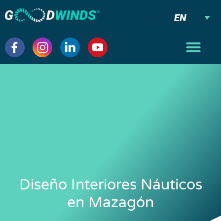
EN
Diseño Interiores Náuticos
en Mazagón