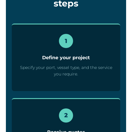
steps
1
Define your project
Specify your port, vessel type, and the service
you require.
2