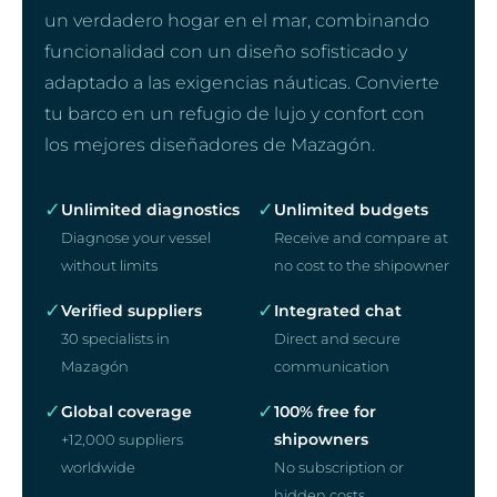
un verdadero hogar en el mar, combinando
funcionalidad con un diseño sofisticado y
adaptado a las exigencias náuticas. Convierte
tu barco en un refugio de lujo y confort con
los mejores diseñadores de Mazagón.
✓
✓
Unlimited diagnostics
Unlimited budgets
Diagnose your vessel
Receive and compare at
without limits
no cost to the shipowner
✓
✓
Verified suppliers
Integrated chat
30 specialists in
Direct and secure
Mazagón
communication
✓
✓
Global coverage
100% free for
shipowners
+12,000 suppliers
worldwide
No subscription or
hidden costs