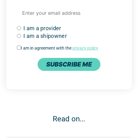
I am a provider
I am a shipowner
I am in agreement with the
privacy policy
SUBSCRIBE ME
Read on...