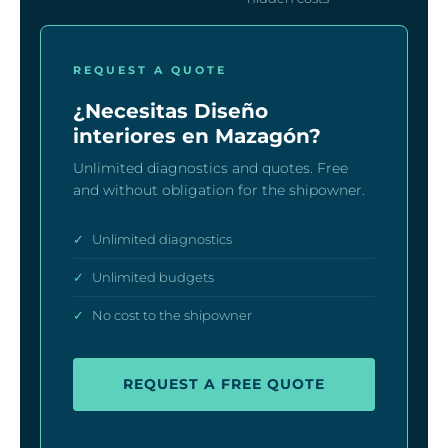
REQUEST A QUOTE
¿Necesitas Diseño
interiores en Mazagón?
Unlimited diagnostics and quotes. Free
and without obligation for the shipowner.
✓
Unlimited diagnostics
✓
Unlimited budgets
✓
No cost to the shipowner
REQUEST A FREE QUOTE