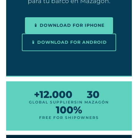
para tu barco en Mazagón.
📱 DOWNLOAD FOR IPHONE
📱 DOWNLOAD FOR ANDROID
+12.000
30
GLOBAL SUPPLIERS
IN MAZAGÓN
100%
FREE FOR SHIPOWNERS