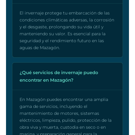
El invernaje protege tu embarcación de las
condiciones climáticas adversas, la corrosión
y el desgaste, prolongando su vida útil y
manteniendo su valor. Es esencial para la
seguridad y el rendimiento futuro en las
aguas de Mazagón.
¿Qué servicios de invernaje puedo
encontrar en Mazagón?
En Mazagón puedes encontrar una amplia
gama de servicios, incluyendo el
mantenimiento de motores, sistemas
eléctricos, limpieza, pulido, protección de la
obra viva y muerta, custodia en seco o en
marina, y preparación general para la