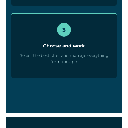
3
Choose and work
Select the best offer and manage everything
from the app.