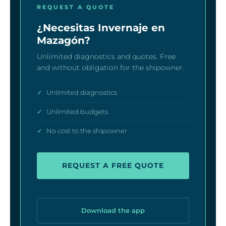
REQUEST A QUOTE
¿Necesitas Invernaje en
Mazagón?
Unlimited diagnostics and quotes. Free
and without obligation for the shipowner.
✓
Unlimited diagnostics
✓
Unlimited budgets
✓
No cost to the shipowner
REQUEST A FREE QUOTE
Download the app