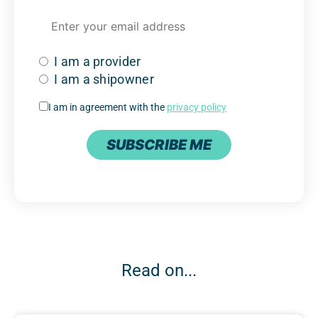
I am a provider
I am a shipowner
I am in agreement with the
privacy policy
SUBSCRIBE ME
Read on...