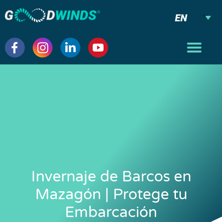
EN
Invernaje de Barcos en
Mazagón | Protege tu
Embarcación