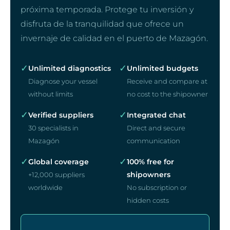
próxima temporada. Protege tu inversión y
disfruta de la tranquilidad que ofrece un
invernaje de calidad en el puerto de Mazagón.
✓
✓
Unlimited diagnostics
Unlimited budgets
Diagnose your vessel
Receive and compare at
without limits
no cost to the shipowner
✓
✓
Verified suppliers
Integrated chat
30 specialists in
Direct and secure
Mazagón
communication
✓
✓
Global coverage
100% free for
shipowners
+12,000 suppliers
worldwide
No subscription or
hidden costs