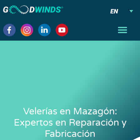
EN
Velerías en Mazagón:
Expertos en Reparación y
Fabricación