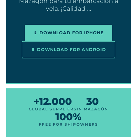
Mazagón para tu embarcación a
vela. ¡Calidad …
📱 DOWNLOAD FOR IPHONE
📱 DOWNLOAD FOR ANDROID
+12.000
30
GLOBAL SUPPLIERS
IN MAZAGÓN
100%
FREE FOR SHIPOWNERS