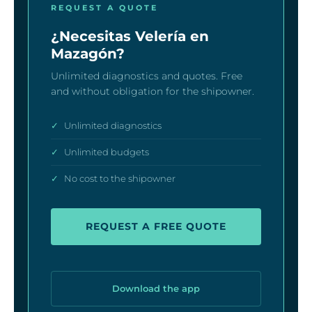
REQUEST A QUOTE
¿Necesitas Velería en
Mazagón?
Unlimited diagnostics and quotes. Free
and without obligation for the shipowner.
✓
Unlimited diagnostics
✓
Unlimited budgets
✓
No cost to the shipowner
REQUEST A FREE QUOTE
Download the app