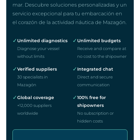
mar. Descubre soluciones personalizadas y un
servicio excepcional para tu embarcación en
el corazón de la actividad náutica de Mazagón.
✓
✓
Unlimited diagnostics
Unlimited budgets
Diagnose your vessel
Receive and compare at
without limits
no cost to the shipowner
✓
✓
Verified suppliers
Integrated chat
30 specialists in
Direct and secure
Mazagón
communication
✓
✓
Global coverage
100% free for
shipowners
+12,000 suppliers
worldwide
No subscription or
hidden costs