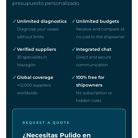
presupuesto personalizado.
✓
✓
Unlimited diagnostics
Unlimited budgets
Diagnose your vessel
Receive and compare at
without limits
no cost to the shipowner
✓
✓
Verified suppliers
Integrated chat
30 specialists in
Direct and secure
Mazagón
communication
✓
✓
Global coverage
100% free for
shipowners
+12,000 suppliers
worldwide
No subscription or
hidden costs
REQUEST A QUOTE
¿Necesitas Pulido en