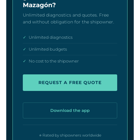
Mazagón?
Unlimited diagnostics and quotes. Free
and without obligation for the shipowner.
✓
Unlimited diagnostics
✓
Unlimited budgets
✓
No cost to the shipowner
REQUEST A FREE QUOTE
Download the app
⭐ Rated by shipowners worldwide