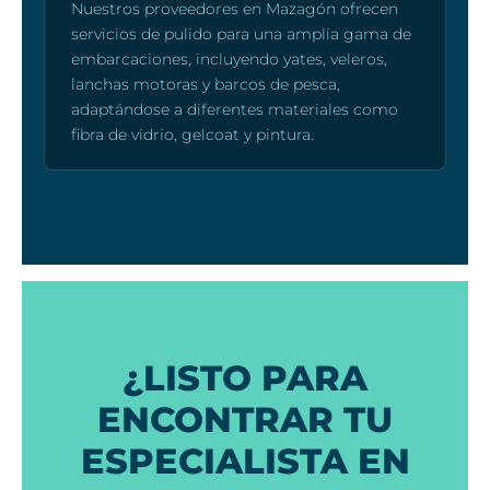
Nuestros proveedores en Mazagón ofrecen
servicios de pulido para una amplia gama de
embarcaciones, incluyendo yates, veleros,
lanchas motoras y barcos de pesca,
adaptándose a diferentes materiales como
fibra de vidrio, gelcoat y pintura.
¿LISTO PARA
ENCONTRAR TU
ESPECIALISTA EN