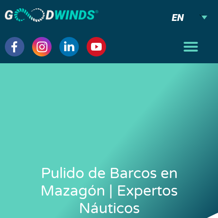
EN
Pulido de Barcos en
Mazagón | Expertos
Náuticos