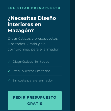
SOLICITAR PRESUPUESTO
¿Necesitas Diseño
interiores en
Mazagón?
Diagnósticos y presupuestos
ilimitados. Gratis y sin
compromiso para el armador.
✓
Diagnósticos ilimitados
✓
Presupuestos ilimitados
✓
Sin coste para el armador
PEDIR PRESUPUESTO
GRATIS