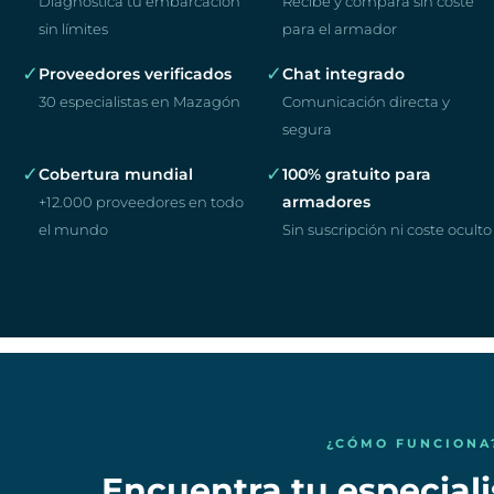
Diagnostica tu embarcación
Recibe y compara sin coste
sin límites
para el armador
✓
✓
Proveedores verificados
Chat integrado
30 especialistas en Mazagón
Comunicación directa y
segura
✓
✓
Cobertura mundial
100% gratuito para
armadores
+12.000 proveedores en todo
el mundo
Sin suscripción ni coste oculto
¿CÓMO FUNCIONA
Encuentra tu especiali