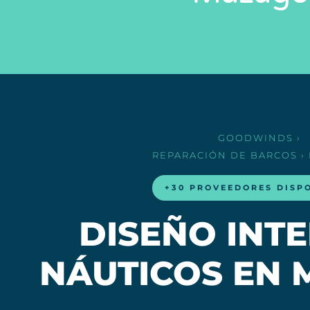
GOODWINDS
›
REPARACIÓN DE BARCOS
›
+30 PROVEEDORES DISP
DISEÑO INT
NÁUTICOS EN