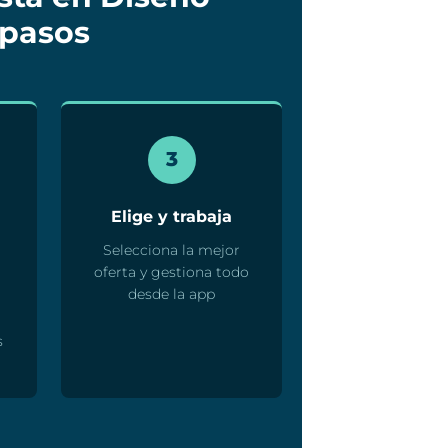
 pasos
3
Elige y trabaja
Selecciona la mejor
oferta y gestiona todo
desde la app
s