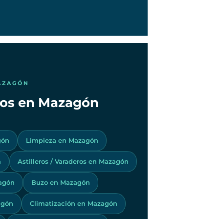
AZAGÓN
icos en Mazagón
gón
Limpieza en Mazagón
n
Astilleros / Varaderos en Mazagón
agón
Buzo en Mazagón
agón
Climatización en Mazagón