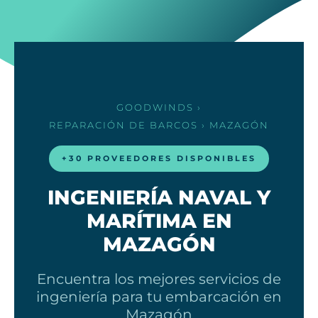
GOODWINDS
›
REPARACIÓN DE BARCOS
› MAZAGÓN
+30 PROVEEDORES DISPONIBLES
INGENIERÍA NAVAL Y
MARÍTIMA EN
MAZAGÓN
Encuentra los mejores servicios de
ingeniería para tu embarcación en
Mazagón