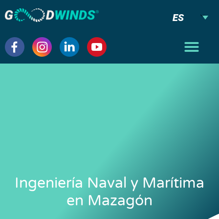
ES
Ingeniería Naval y Marítima
en Mazagón