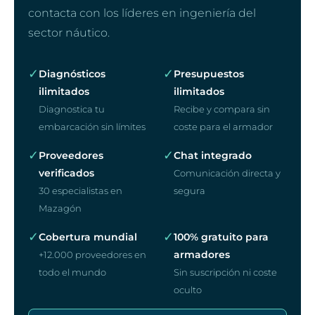
contacta con los líderes en ingeniería del
sector náutico.
✓
✓
Diagnósticos
Presupuestos
ilimitados
ilimitados
Diagnostica tu
Recibe y compara sin
embarcación sin límites
coste para el armador
✓
✓
Proveedores
Chat integrado
verificados
Comunicación directa y
30 especialistas en
segura
Mazagón
✓
✓
Cobertura mundial
100% gratuito para
armadores
+12.000 proveedores en
todo el mundo
Sin suscripción ni coste
oculto