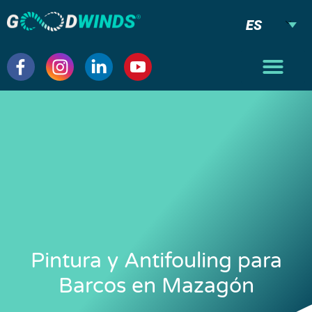
ES
Pintura y Antifouling para
Barcos en Mazagón