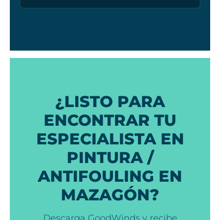
¿LISTO PARA
ENCONTRAR TU
ESPECIALISTA EN
PINTURA /
ANTIFOULING EN
MAZAGÓN?
Descarga GoodWinds y recibe