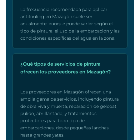
La frecuencia recomendada para aplicar
antifouling en Mazagón suele ser
anualmente, aunque puede variar según el
tipo de pintura, el uso de la embarcación y las
condiciones específicas del agua en la zona.
¿Qué tipos de servicios de pintura
ofrecen los proveedores en Mazagón?
Los proveedores en Mazagón ofrecen una
amplia gama de servicios, incluyendo pintura
de obra viva y muerta, reparación de gelcoat,
pulido, abrillantado, y tratamientos
protectores para todo tipo de
embarcaciones, desde pequeñas lanchas
hasta grandes yates.