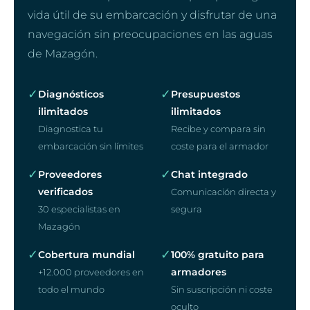
vida útil de su embarcación y disfrutar de una
navegación sin preocupaciones en las aguas
de Mazagón.
✓
✓
Diagnósticos
Presupuestos
ilimitados
ilimitados
Diagnostica tu
Recibe y compara sin
embarcación sin límites
coste para el armador
✓
✓
Proveedores
Chat integrado
verificados
Comunicación directa y
30 especialistas en
segura
Mazagón
✓
✓
Cobertura mundial
100% gratuito para
armadores
+12.000 proveedores en
todo el mundo
Sin suscripción ni coste
oculto