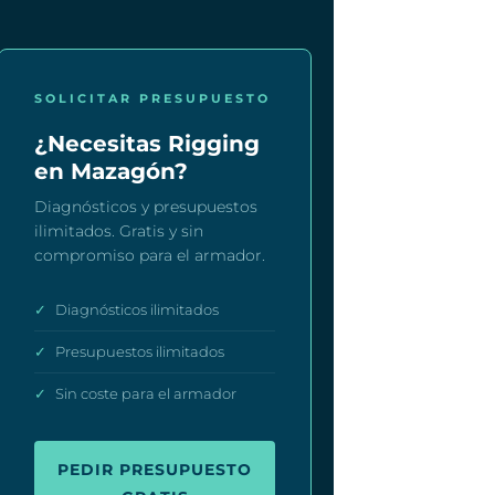
SOLICITAR PRESUPUESTO
¿Necesitas Rigging
en Mazagón?
Diagnósticos y presupuestos
ilimitados. Gratis y sin
compromiso para el armador.
✓
Diagnósticos ilimitados
✓
Presupuestos ilimitados
✓
Sin coste para el armador
PEDIR PRESUPUESTO