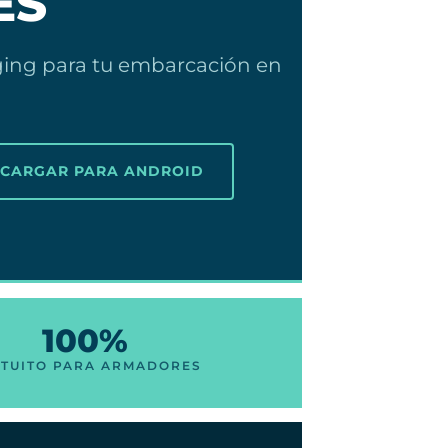
ES
gging para tu embarcación en
SCARGAR PARA ANDROID
100%
TUITO PARA ARMADORES