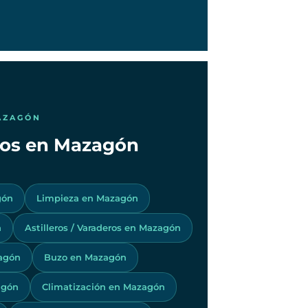
AZAGÓN
icos en Mazagón
gón
Limpieza en Mazagón
n
Astilleros / Varaderos en Mazagón
agón
Buzo en Mazagón
agón
Climatización en Mazagón