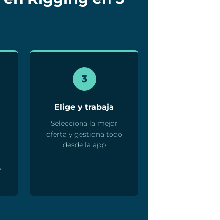
3
Elige y trabaja
Selecciona la mejor
oferta y gestiona todo
desde la app
s