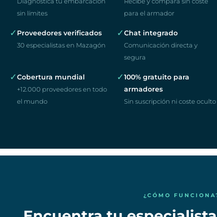
Diagnostica tu embarcación
Recibe y compara sin coste
sin límites
para el armador
✓
✓
Proveedores verificados
Chat integrado
30 especialistas en Mazagón
Comunicación directa y
segura
✓
✓
Cobertura mundial
100% gratuito para
armadores
+12.000 proveedores en todo
el mundo
Sin suscripción ni coste oculto
¿CÓMO FUNCIONA
Encuentra tu especialista