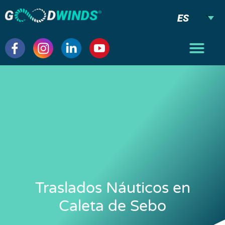
ES
Traslados Náuticos en
Caleta de Sebo