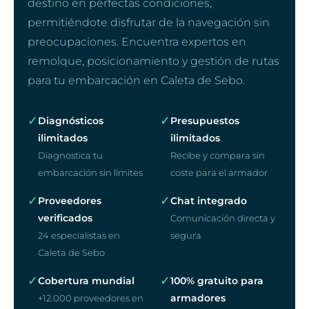
destino en perfectas condiciones,
permitiéndote disfrutar de la navegación sin
preocupaciones. Encuentra expertos en
remolque, posicionamiento y gestión de rutas
para tu embarcación en Caleta de Sebo.
✓
✓
Diagnósticos
Presupuestos
ilimitados
ilimitados
Diagnostica tu
Recibe y compara sin
embarcación sin límites
coste para el armador
✓
✓
Proveedores
Chat integrado
verificados
Comunicación directa y
24 especialistas en
segura
Caleta de Sebo
✓
✓
Cobertura mundial
100% gratuito para
armadores
+12.000 proveedores en