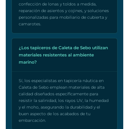
confección de lonas y toldos a medida,
reparación de asientos y cojines, y soluciones
personalizadas para mobiliario de cubierta y
camarotes.
¿Los tapiceros de Caleta de Sebo utilizan
materiales resistentes al ambiente
marino?
Sí, los especialistas en tapicería náutica en
Caleta de Sebo emplean materiales de alta
calidad diseñados específicamente para
resistir la salinidad, los rayos UV, la humedad
y el moho, asegurando la durabilidad y el
buen aspecto de los acabados de tu
embarcación.