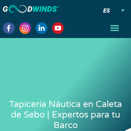
ES
Tapicería Náutica en Caleta
de Sebo | Expertos para tu
Barco