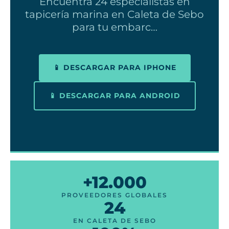
Encuentra 24 especialistas en
tapicería marina en Caleta de Sebo
para tu embarc…
📱 DESCARGAR PARA IPHONE
📱 DESCARGAR PARA ANDROID
+12.000
PROVEEDORES GLOBALES
24
EN CALETA DE SEBO