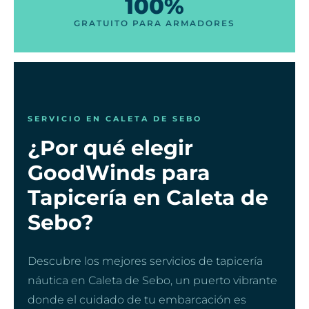
100%
GRATUITO PARA ARMADORES
SERVICIO EN CALETA DE SEBO
¿Por qué elegir
GoodWinds para
Tapicería en Caleta de
Sebo?
Descubre los mejores servicios de tapicería
náutica en Caleta de Sebo, un puerto vibrante
donde el cuidado de tu embarcación es