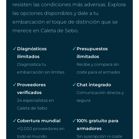
resisten las condiciones más adversas. Explora
las opciones disponibles y dale a tu
embarcación el toque de distinción que se
merece en Caleta de Sebo.
✓
✓
Diagnósticos
Presupuestos
ilimitados
ilimitados
Diagnostica tu
Recibe y compara sin
embarcación sin límites
coste para el armador
✓
✓
Proveedores
Chat integrado
verificados
Comunicación directa y
24 especialistas en
segura
Caleta de Sebo
✓
✓
Cobertura mundial
100% gratuito para
armadores
+12.000 proveedores en
todo el mundo
Sin suscripción ni coste