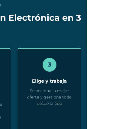
?
n Electrónica en 3
3
Elige y trabaja
Selecciona la mejor
oferta y gestiona todo
desde la app
ta
s