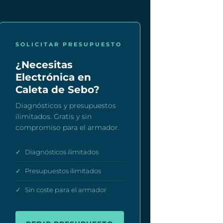
SOLICITAR PRESUPUESTO
¿Necesitas
Electrónica en
Caleta de Sebo?
Diagnósticos y presupuestos
ilimitados. Gratis y sin
compromiso para el armador.
✓
Diagnósticos ilimitados
✓
Presupuestos ilimitados
✓
Sin coste para el armador