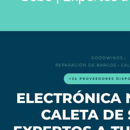
GOODWINDS
›
REPARACIÓN DE BARCOS
› CA
+24 PROVEEDORES DISP
ELECTRÓNICA 
CALETA DE 