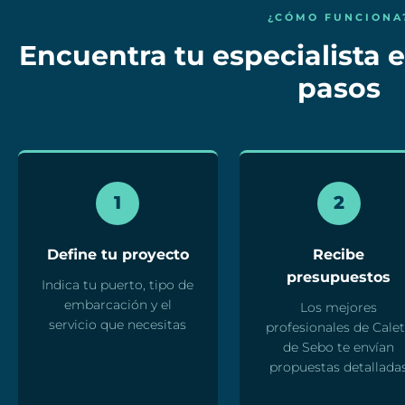
¿CÓMO FUNCIONA
Encuentra tu especialista e
pasos
1
2
Define tu proyecto
Recibe
presupuestos
Indica tu puerto, tipo de
embarcación y el
Los mejores
servicio que necesitas
profesionales de Cale
de Sebo te envían
propuestas detallada