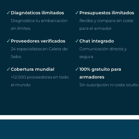
✓
✓
Diagnósticos ilimitados
Presupuestos ilimitados
Diagnostica tu embarcación
Recibe y compara sin coste
sin límites
para el armador
✓
✓
Proveedores verificados
Chat integrado
24 especialistas en Caleta de
Comunicación directa y
Sebo
segura
✓
✓
Cobertura mundial
100% gratuito para
armadores
+12.000 proveedores en todo
el mundo
Sin suscripción ni coste oculto