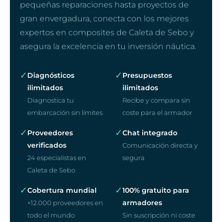
pequeñas reparaciones hasta proyectos de
gran envergadura, conecta con los mejores
expertos en composites de Caleta de Sebo y
asegura la excelencia en tu inversión náutica.
✓
✓
Diagnósticos
Presupuestos
ilimitados
ilimitados
Diagnostica tu
Recibe y compara sin
embarcación sin límites
coste para el armador
✓
✓
Proveedores
Chat integrado
verificados
Comunicación directa y
24 especialistas en
segura
Caleta de Sebo
✓
✓
Cobertura mundial
100% gratuito para
armadores
+12.000 proveedores en
todo el mundo
Sin suscripción ni coste