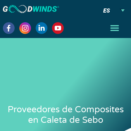
ES
Proveedores de Composites
en Caleta de Sebo