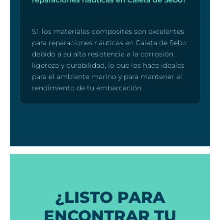
Sí, los materiales composites son excelentes
para reparaciones náuticas en Caleta de Sebo
debido a su alta resistencia a la corrosión,
ligereza y durabilidad, lo que los hace ideales
para el ambiente marino y para mantener el
rendimiento de tu embarcación.
¿LISTO PARA
ENCONTRAR TU