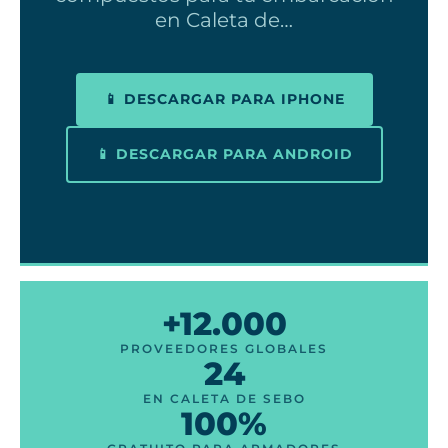
en Caleta de…
📱 DESCARGAR PARA IPHONE
📱 DESCARGAR PARA ANDROID
+12.000
PROVEEDORES GLOBALES
24
EN CALETA DE SEBO
100%