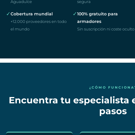
Aguadulce
segura
✓
✓
Cobertura mundial
100% gratuito para
armadores
+12.000 proveedores en todo
el mundo
Sin suscripción ni coste oculto
¿CÓMO FUNCIONA
Encuentra tu especialista 
pasos