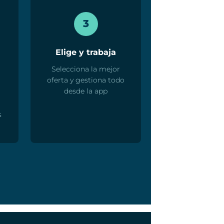
3
Elige y trabaja
Selecciona la mejor
oferta y gestiona todo
desde la app
s