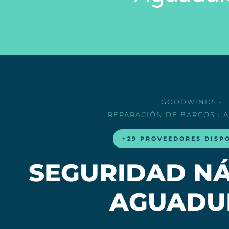
GOODWINDS
›
REPARACIÓN DE BARCOS
› 
+29 PROVEEDORES DISP
SEGURIDAD NÁ
AGUADU