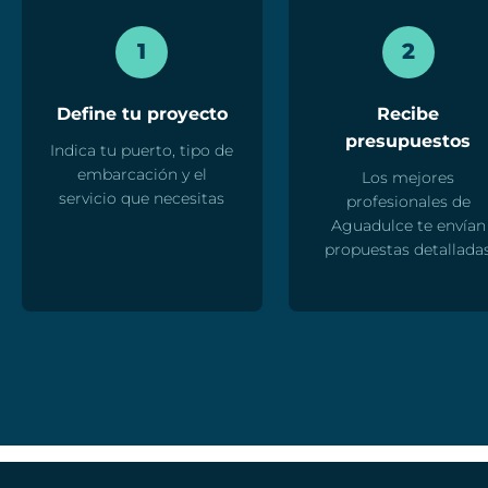
1
2
Define tu proyecto
Recibe
presupuestos
Indica tu puerto, tipo de
embarcación y el
Los mejores
servicio que necesitas
profesionales de
Aguadulce te envían
propuestas detallada