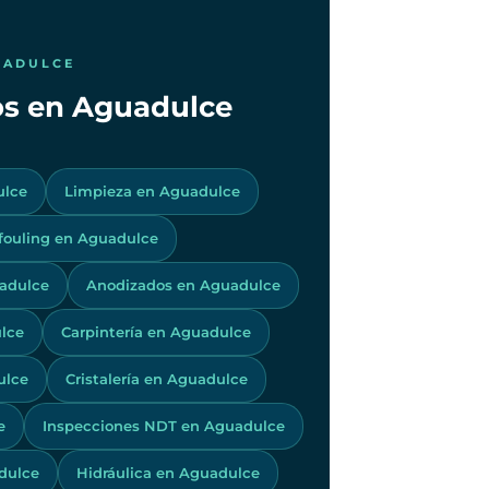
UADULCE
cos en Aguadulce
ulce
Limpieza en Aguadulce
ifouling en Aguadulce
adulce
Anodizados en Aguadulce
lce
Carpintería en Aguadulce
ulce
Cristalería en Aguadulce
e
Inspecciones NDT en Aguadulce
dulce
Hidráulica en Aguadulce