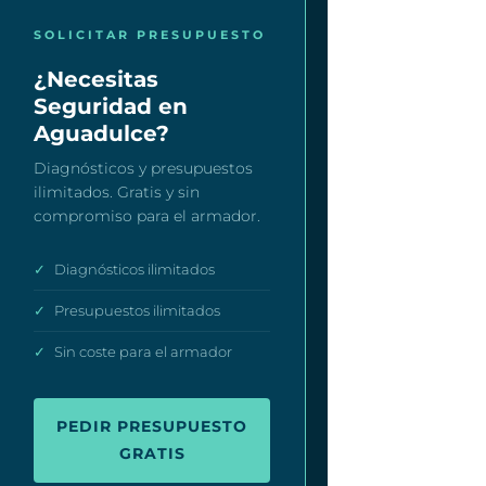
SOLICITAR PRESUPUESTO
¿Necesitas
Seguridad en
Aguadulce?
Diagnósticos y presupuestos
ilimitados. Gratis y sin
compromiso para el armador.
✓
Diagnósticos ilimitados
✓
Presupuestos ilimitados
✓
Sin coste para el armador
PEDIR PRESUPUESTO
GRATIS