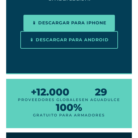
📱 DESCARGAR PARA IPHONE
📱 DESCARGAR PARA ANDROID
+12.000
29
PROVEEDORES GLOBALES
EN AGUADULCE
100%
GRATUITO PARA ARMADORES