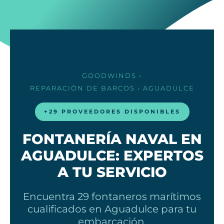
GOODWINDS
›
REPARACIÓN DE BARCOS
› AGUADULCE
+29 PROVEEDORES DISPONIBLES
FONTANERÍA NAVAL EN
AGUADULCE: EXPERTOS
A TU SERVICIO
Encuentra 29 fontaneros marítimos
cualificados en Aguadulce para tu
embarcación.