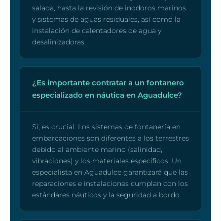
salada, hasta la revisión de inodoros marinos
y sistemas de aguas residuales, así como la
instalación de calentadores de agua y
desalinizadoras.
¿Es importante contratar a un fontanero
especializado en náutica en Aguadulce?
Sí, es crucial. Los sistemas de fontanería en
embarcaciones son diferentes a los terrestres
debido al ambiente marino (salinidad,
vibraciones) y los materiales específicos. Un
especialista en Aguadulce garantizará que las
reparaciones e instalaciones cumplan con los
estándares náuticos y la seguridad a bordo.