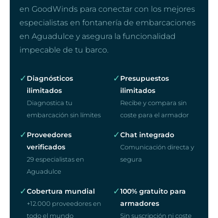
en GoodWinds para conectar con los mejores
especialistas en fontanería de embarcaciones
en Aguadulce y asegura la funcionalidad
impecable de tu barco.
✓
✓
Diagnósticos
Presupuestos
ilimitados
ilimitados
Diagnostica tu
Recibe y compara sin
embarcación sin límites
coste para el armador
✓
✓
Proveedores
Chat integrado
verificados
Comunicación directa y
29 especialistas en
segura
Aguadulce
✓
✓
Cobertura mundial
100% gratuito para
armadores
+12.000 proveedores en
todo el mundo
Sin suscripción ni coste