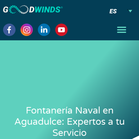
ES
Fontanería Naval en
Aguadulce: Expertos a tu
Servicio