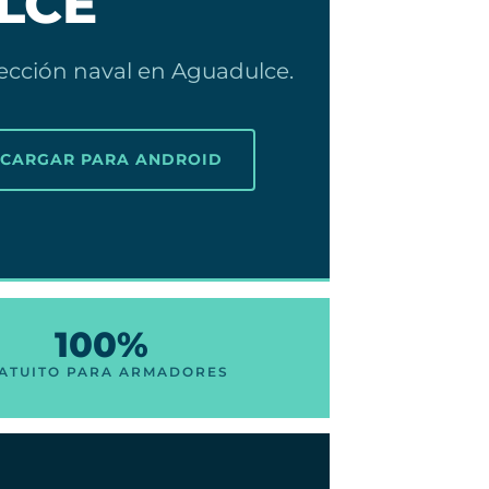
LCE
fección naval en Aguadulce.
SCARGAR PARA ANDROID
100%
ATUITO PARA ARMADORES