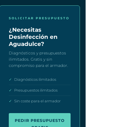
SOLICITAR PRESUPUESTO
¿Necesitas
Desinfección en
Aguadulce?
Diagnósticos y presupuestos
ilimitados. Gratis y sin
compromiso para el armador.
✓
Diagnósticos ilimitados
✓
Presupuestos ilimitados
✓
Sin coste para el armador
PEDIR PRESUPUESTO