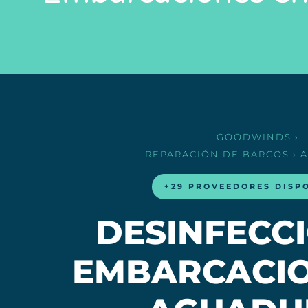
GOODWINDS
›
REPARACIÓN DE BARCOS
› 
+29 PROVEEDORES DISP
DESINFECC
EMBARCACIO