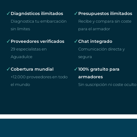
✓
✓
Diagnósticos ilimitados
Presupuestos ilimitados
Diagnostica tu embarcación
Recibe y compara sin coste
sin límites
para el armador
✓
✓
Proveedores verificados
Chat integrado
29 especialistas en
Comunicación directa y
Aguadulce
segura
✓
✓
Cobertura mundial
100% gratuito para
armadores
+12.000 proveedores en todo
el mundo
Sin suscripción ni coste oculto