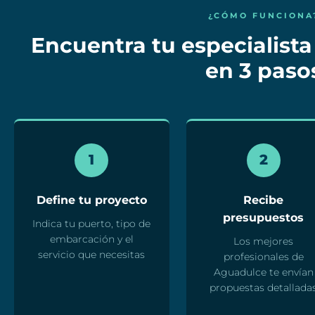
¿CÓMO FUNCIONA
Encuentra tu especialista
en 3 paso
1
2
Define tu proyecto
Recibe
presupuestos
Indica tu puerto, tipo de
embarcación y el
Los mejores
servicio que necesitas
profesionales de
Aguadulce te envían
propuestas detallada