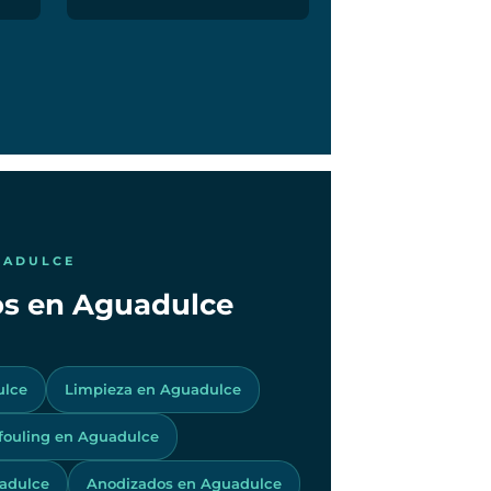
UADULCE
cos en Aguadulce
ulce
Limpieza en Aguadulce
ifouling en Aguadulce
adulce
Anodizados en Aguadulce