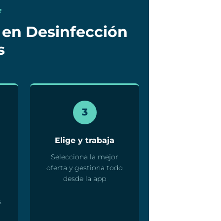
?
 en Desinfección
s
3
Elige y trabaja
Selecciona la mejor
oferta y gestiona todo
desde la app
s