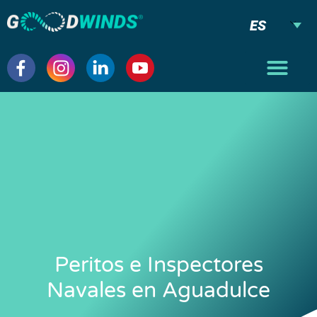
ES
Peritos e Inspectores
Navales en Aguadulce