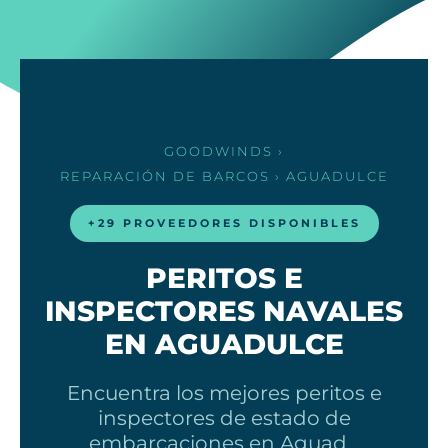
GOODWINDS
›
REPARACIÓN DE BARCOS
› AGUADULCE
+29 PROVEEDORES DISPONIBLES
PERITOS E
INSPECTORES NAVALES
EN AGUADULCE
Encuentra los mejores peritos e
inspectores de estado de
embarcaciones en Aguad…