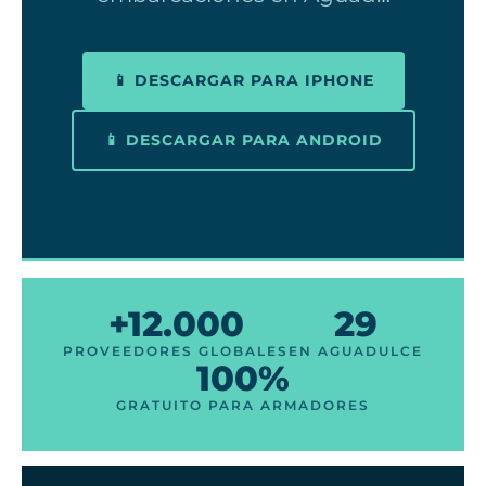
📱 DESCARGAR PARA IPHONE
📱 DESCARGAR PARA ANDROID
+12.000
29
PROVEEDORES GLOBALES
EN AGUADULCE
100%
GRATUITO PARA ARMADORES