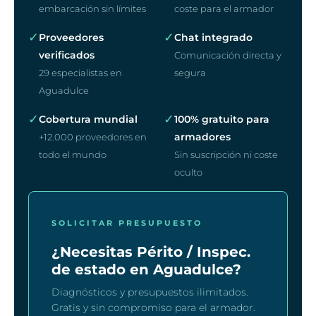
embarcación sin límites
coste para el armador
✓
✓
Proveedores
Chat integrado
verificados
Comunicación directa y
29 especialistas en
segura
Aguadulce
✓
✓
Cobertura mundial
100% gratuito para
armadores
+12.000 proveedores en
todo el mundo
Sin suscripción ni coste
oculto
SOLICITAR PRESUPUESTO
¿Necesitas Périto / Inspec.
de estado en Aguadulce?
Diagnósticos y presupuestos ilimitados.
Gratis y sin compromiso para el armador.