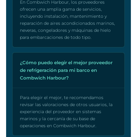
En Combwich Harbour, los proveedores
ofrecen una amplia gama de servicios,
incluyendo instalación, mantenimiento y
reparación de aires acondicionados marinos,
neveras, congeladores y máquinas de hielo
para embarcaciones de todo tipo.
¿Cómo puedo elegir el mejor proveedor
de refrigeración para mi barco en
Combwich Harbour?
Para elegir el mejor, te recomendamos
revisar las valoraciones de otros usuarios, la
experiencia del proveedor en sistemas
marinos y la cercanía de su base de
operaciones en Combwich Harbour.