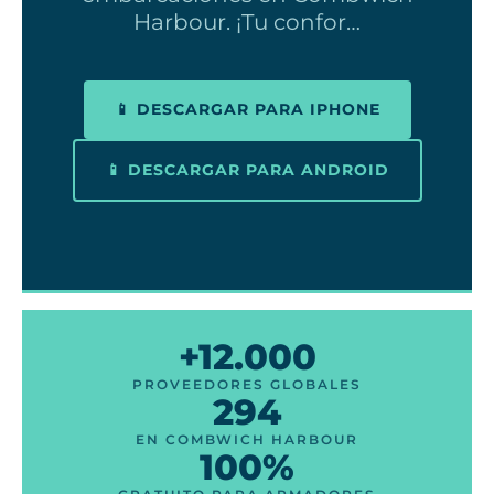
Harbour. ¡Tu confor…
📱 DESCARGAR PARA IPHONE
📱 DESCARGAR PARA ANDROID
+12.000
PROVEEDORES GLOBALES
294
EN COMBWICH HARBOUR
100%