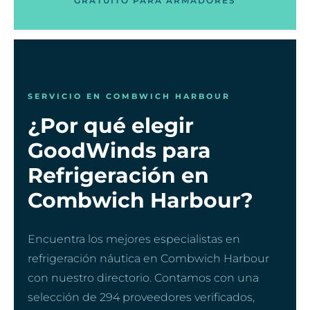
GRATUITO PARA ARMADORES
SERVICIO EN COMBWICH HARBOUR
¿Por qué elegir
GoodWinds para
Refrigeración en
Combwich Harbour?
Encuentra los mejores especialistas en
refrigeración náutica en Combwich Harbour
con nuestro directorio. Contamos con una
selección de 294 proveedores verificados,