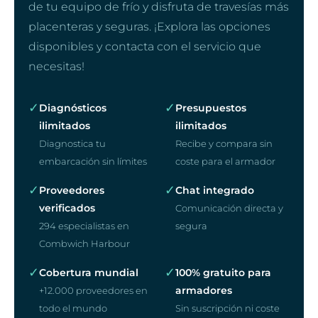
de tu equipo de frío y disfruta de travesías más
placenteras y seguras. ¡Explora las opciones
disponibles y contacta con el servicio que
necesitas!
✓
✓
Diagnósticos
Presupuestos
ilimitados
ilimitados
Diagnostica tu
Recibe y compara sin
embarcación sin límites
coste para el armador
✓
✓
Proveedores
Chat integrado
verificados
Comunicación directa y
294 especialistas en
segura
Combwich Harbour
✓
✓
Cobertura mundial
100% gratuito para
armadores
+12.000 proveedores en
todo el mundo
Sin suscripción ni coste