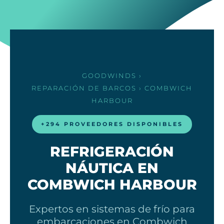
GOODWINDS
›
REPARACIÓN DE BARCOS
› COMBWICH
HARBOUR
+294 PROVEEDORES DISPONIBLES
REFRIGERACIÓN
NÁUTICA EN
COMBWICH HARBOUR
Expertos en sistemas de frío para
embarcaciones en Combwich