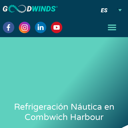
ES
Refrigeración Náutica en
Combwich Harbour