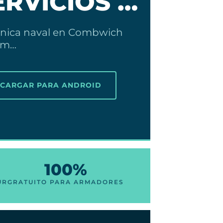
ERVICIOS …
cánica naval en Combwich
em…
SCARGAR PARA ANDROID
100%
UR
GRATUITO PARA ARMADORES