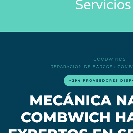
Servicio
GOODWINDS
›
REPARACIÓN DE BARCOS
› COMB
+294 PROVEEDORES DISP
MECÁNICA N
COMBWICH HA