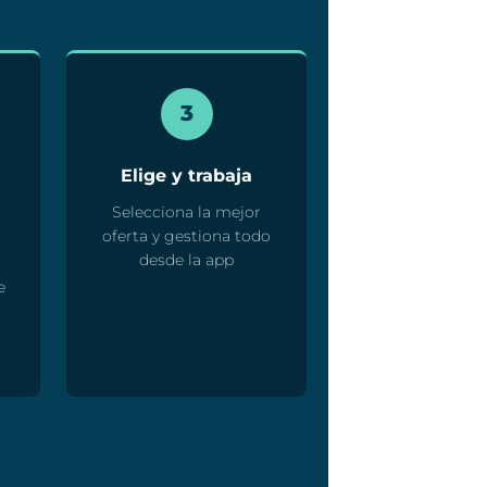
3
Elige y trabaja
Selecciona la mejor
oferta y gestiona todo
desde la app
e