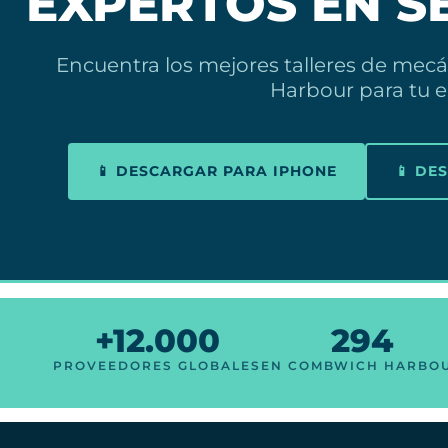
EXPERTOS EN S
Encuentra los mejores talleres de me
Harbour para tu 
📱 DESCARGAR PARA IPHONE
📱 DE
+12.000
294
PROVEEDORES GLOBALES
EN COMBWICH HARBO