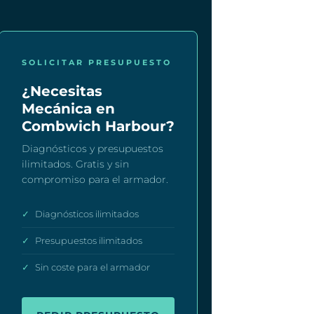
SOLICITAR PRESUPUESTO
¿Necesitas
Mecánica en
Combwich Harbour?
Diagnósticos y presupuestos
ilimitados. Gratis y sin
compromiso para el armador.
✓
Diagnósticos ilimitados
✓
Presupuestos ilimitados
✓
Sin coste para el armador