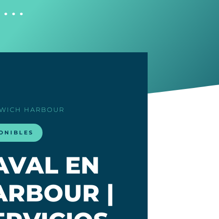
s …
WICH HARBOUR
ONIBLES
AVAL EN
RBOUR |