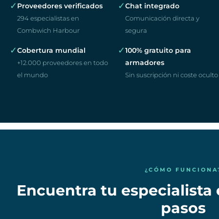
✓
✓
Proveedores verificados
Chat integrado
294 especialistas en
Comunicación directa y
Combwich Harbour
segura
✓
✓
Cobertura mundial
100% gratuito para
armadores
+12.000 proveedores en todo
el mundo
Sin suscripción ni coste oculto
¿CÓMO FUNCIONA
Encuentra tu especialista
pasos