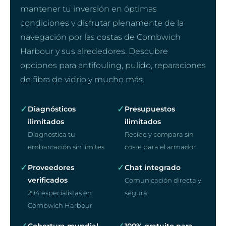
mantener tu inversión en óptimas
condiciones y disfrutar plenamente de la
navegación por las costas de Combwich
Harbour y sus alrededores. Descubre
opciones para antifouling, pulido, reparaciones
de fibra de vidrio y mucho más.
✓
✓
Diagnósticos
Presupuestos
ilimitados
ilimitados
Diagnostica tu
Recibe y compara sin
embarcación sin límites
coste para el armador
✓
✓
Proveedores
Chat integrado
verificados
Comunicación directa y
294 especialistas en
segura
Combwich Harbour
✓
✓
Cobertura mundial
100% gratuito para