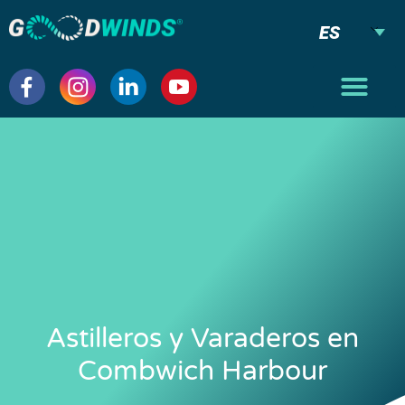
ES
Astilleros y Varaderos en
Combwich Harbour