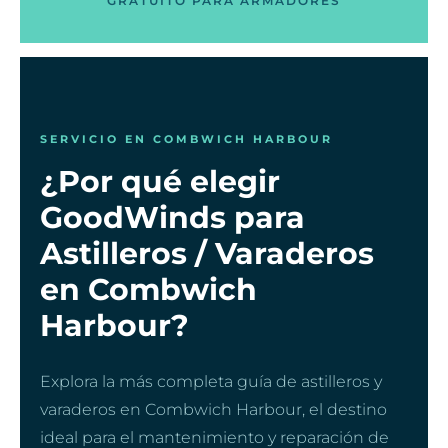
GRATUITO PARA ARMADORES
SERVICIO EN COMBWICH HARBOUR
¿Por qué elegir
GoodWinds para
Astilleros / Varaderos
en Combwich
Harbour?
Explora la más completa guía de astilleros y
varaderos en Combwich Harbour, el destino
ideal para el mantenimiento y reparación de