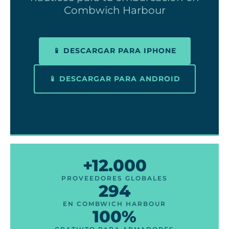
Combwich Harbour
📱 DESCARGAR PARA IPHONE
📱 DESCARGAR PARA ANDROID
+12.000
PROVEEDORES GLOBALES
294
EN COMBWICH HARBOUR
100%