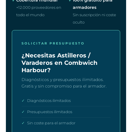
armadores
+12.000 proveedores en
todo el mundo
Sin suscripción ni coste
oculto
SOLICITAR PRESUPUESTO
¿Necesitas Astilleros /
Varaderos en Combwich
Harbour?
Diagnósticos y presupuestos ilimitados.
Gratis y sin compromiso para el armador.
✓
Diagnósticos ilimitados
✓
Presupuestos ilimitados
✓
Sin coste para el armador