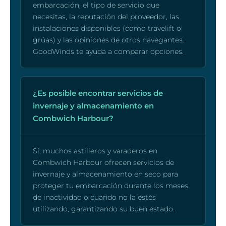
embarcación, el tipo de servicio que
necesitas, la reputación del proveedor, las
instalaciones disponibles (como travelift o
grúas) y las opiniones de otros navegantes.
GoodWinds te ayuda a comparar opciones.
¿Es posible encontrar servicios de
invernaje y almacenamiento en
Combwich Harbour?
Sí, muchos astilleros y varaderos en
Combwich Harbour ofrecen servicios de
invernaje y almacenamiento en seco para
proteger tu embarcación durante los meses
de inactividad o cuando no la estés
utilizando, garantizando su buen estado.