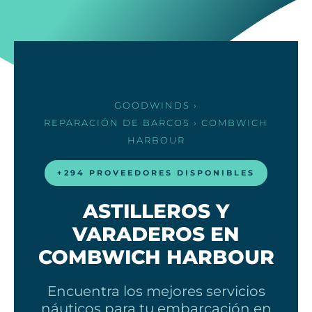
GOODWINDS
›
REPARACIÓN DE BARCOS
› COMBWICH
HARBOUR
+294 PROVEEDORES DISPONIBLES
ASTILLEROS Y
VARADEROS EN
COMBWICH HARBOUR
Encuentra los mejores servicios
náuticos para tu embarcación en