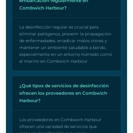
embarcación regularmente en
Combwich Harbour?
La desinfección regular es crucial para
eliminar patógenos, prevenir la propagación
de enfermedades, erradicar malos olores y
mantener un ambiente saludable a bordo,
especialmente en un entorno húmedo como
el marino en Combwich Harbour.
¿Qué tipos de servicios de desinfección
ofrecen los proveedores en Combwich
Harbour?
Los proveedores en Combwich Harbour
ofrecen una variedad de servicios que