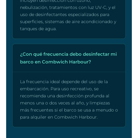
incluyen desinfección con ozono,
nebulización, tratamientos con luz UV-C, y el
uso de desinfectantes especializados para
superficies, sistemas de aire acondicionado y
tanques de agua.
¿Con qué frecuencia debo desinfectar mi
barco en Combwich Harbour?
La frecuencia ideal depende del uso de la
embarcación. Para uso recreativo, se
recomienda una desinfección profunda al
menos una o dos veces al año, y limpiezas
más frecuentes si el barco se usa a menudo o
para alquiler en Combwich Harbour.