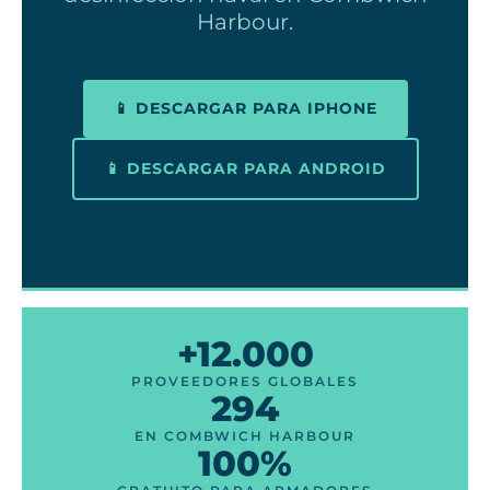
Harbour.
📱 DESCARGAR PARA IPHONE
📱 DESCARGAR PARA ANDROID
+12.000
PROVEEDORES GLOBALES
294
EN COMBWICH HARBOUR
100%