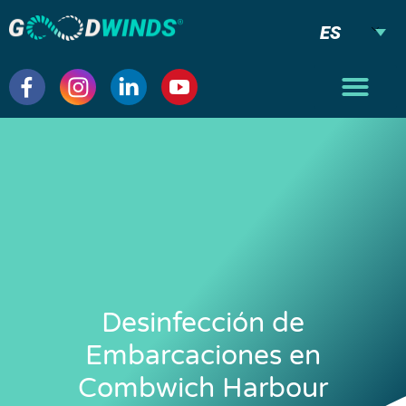
ES
Desinfección de
Embarcaciones en
Combwich Harbour