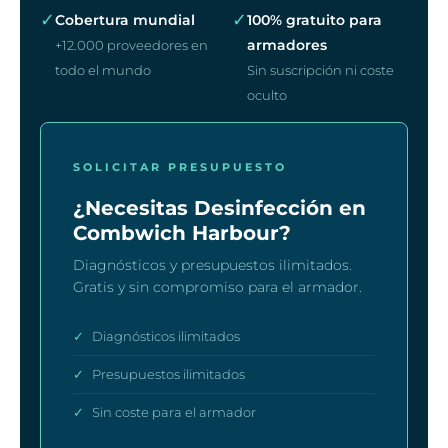
✓
✓
Cobertura mundial
100% gratuito para
armadores
+12.000 proveedores en
todo el mundo
Sin suscripción ni coste
oculto
SOLICITAR PRESUPUESTO
¿Necesitas Desinfección en
Combwich Harbour?
Diagnósticos y presupuestos ilimitados.
Gratis y sin compromiso para el armador.
✓
Diagnósticos ilimitados
✓
Presupuestos ilimitados
✓
Sin coste para el armador