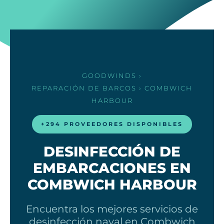
GOODWINDS
›
REPARACIÓN DE BARCOS
› COMBWICH
HARBOUR
+294 PROVEEDORES DISPONIBLES
DESINFECCIÓN DE
EMBARCACIONES EN
COMBWICH HARBOUR
Encuentra los mejores servicios de
desinfección naval en Combwich