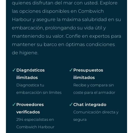
quienes disfrutan del mar con usted. Explore
las opciones disponibles en Combwich
Harbour y asegure la máxima salubridad en su
embarcación, prolongando su vida útil y
manteniendo su valor. Confíe en expertos para
mantener su barco en óptimas condiciones
de higiene.
✓
✓
Diagnósticos
Presupuestos
ilimitados
ilimitados
Diagnostica tu
Recibe y compara sin
embarcación sin límites
coste para el armador
✓
✓
Proveedores
Chat integrado
verificados
Comunicación directa y
294 especialistas en
segura
Combwich Harbour