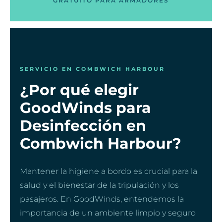
GRATUITO PARA ARMADORES
SERVICIO EN COMBWICH HARBOUR
¿Por qué elegir
GoodWinds para
Desinfección en
Combwich Harbour?
Mantener la higiene a bordo es crucial para la
salud y el bienestar de la tripulación y los
pasajeros. En GoodWinds, entendemos la
importancia de un ambiente limpio y seguro