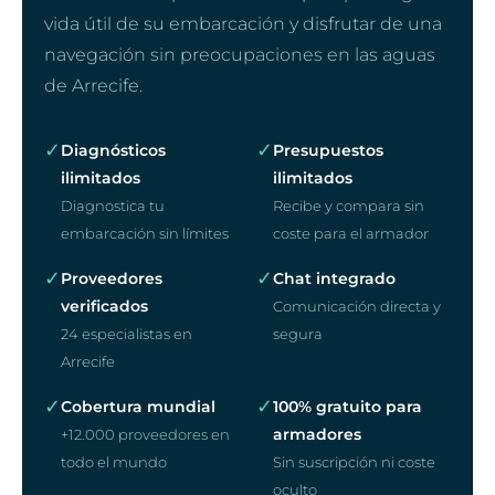
vida útil de su embarcación y disfrutar de una
navegación sin preocupaciones en las aguas
de Arrecife.
✓
✓
Diagnósticos
Presupuestos
ilimitados
ilimitados
Diagnostica tu
Recibe y compara sin
embarcación sin límites
coste para el armador
✓
✓
Proveedores
Chat integrado
verificados
Comunicación directa y
24 especialistas en
segura
Arrecife
✓
✓
Cobertura mundial
100% gratuito para
armadores
+12.000 proveedores en
todo el mundo
Sin suscripción ni coste
oculto