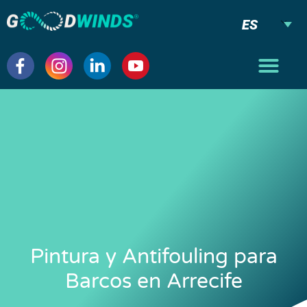
ES
Pintura y Antifouling para
Barcos en Arrecife