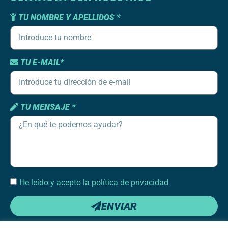
TU NOMBRE Y APELLIDOS *
TU E-MAIL*
TU MENSAJE *
He leído y acepto la política de privacidad
ENVIAR