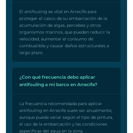
El antifouling es vital en Arrecife para
proteger el casco de su embarcación de la
acumulación de algas, percebes y otros
organismos marinos, que pueden reducir la
velocidad, aumentar el consumo de
combustible y causar daños estructurales a
largo plazo.
¿Con qué frecuencia debo aplicar
antifouling a mi barco en Arrecife?
La frecuencia recomendada para aplicar
antifouling en Arrecife suele ser anualmente,
aunque puede variar según el tipo de pintura,
el uso de la embarcación y las condiciones
específicas del agua en la zona.