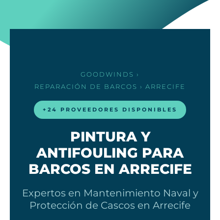
GOODWINDS
›
REPARACIÓN DE BARCOS
› ARRECIFE
+24 PROVEEDORES DISPONIBLES
PINTURA Y
ANTIFOULING PARA
BARCOS EN ARRECIFE
Expertos en Mantenimiento Naval y
Protección de Cascos en Arrecife