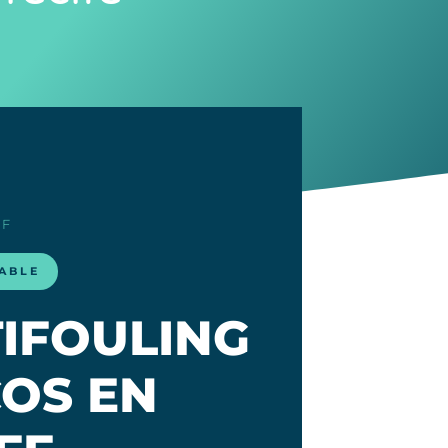
EF
LABLE
TIFOULING
OS EN