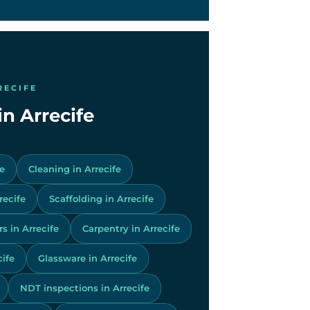
RECIFE
in Arrecife
fe
Cleaning in Arrecife
recife
Scaffolding in Arrecife
s in Arrecife
Carpentry in Arrecife
ife
Glassware in Arrecife
NDT inspections in Arrecife