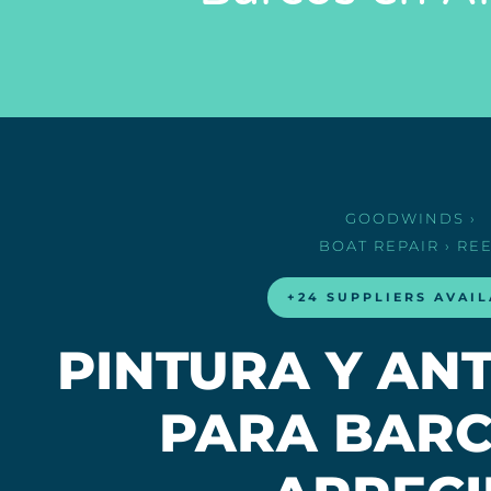
GOODWINDS
›
BOAT REPAIR
› RE
+24 SUPPLIERS AVAI
PINTURA Y AN
PARA BARC