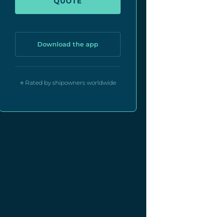
QUOTE
Download the app
⭐ Rated by shipowners worldwide