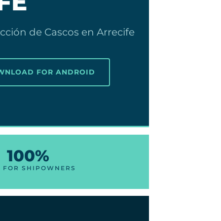
FE
cción de Cascos en Arrecife
OWNLOAD FOR ANDROID
100%
E FOR SHIPOWNERS