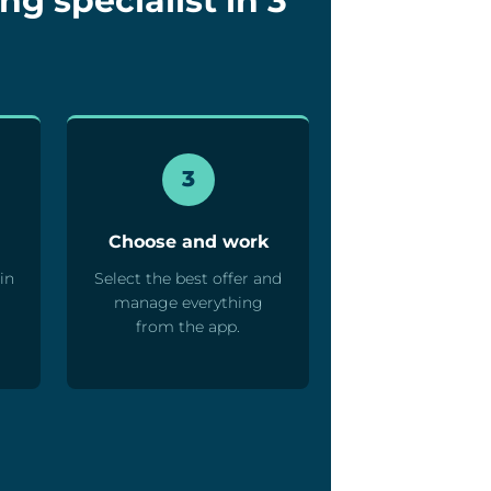
ng specialist in 3
3
Choose and work
in
Select the best offer and
u
manage everything
from the app.