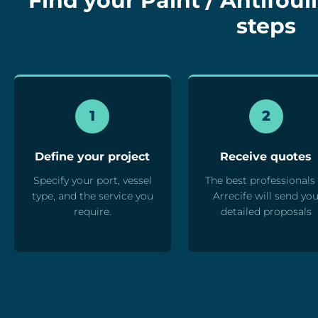
Find your Paint / Antifouli
steps
1
2
Define your project
Receive quotes
Specify your port, vessel
The best professionals 
type, and the service you
Arrecife will send yo
require.
detailed proposals