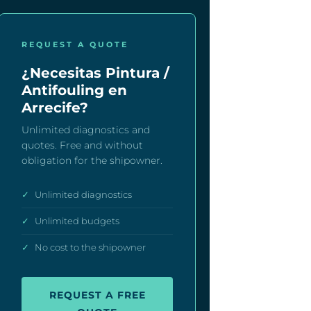
REQUEST A QUOTE
¿Necesitas Pintura /
Antifouling en
Arrecife?
Unlimited diagnostics and
quotes. Free and without
obligation for the shipowner.
✓
Unlimited diagnostics
✓
Unlimited budgets
✓
No cost to the shipowner
REQUEST A FREE