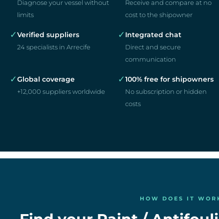
Diagnose your vessel without
Receive and compare at no
limits
cost to the shipowner
✓
✓
Verified suppliers
Integrated chat
24 specialists in Arrecife
Direct and secure
communication
✓
✓
Global coverage
100% free for shipowners
+12,000 suppliers worldwide
No subscription or hidden
costs
HOW DOES IT WOR