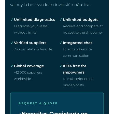
valor y la belleza de tu inversión náutica.
✓
✓
Unlimited diagnostics
Unlimited budgets
Diagnose your vessel
Receive and compare at
without limits
no cost to the shipowner
✓
✓
Verified suppliers
Integrated chat
24 specialists in Arrecife
Direct and secure
communication
✓
✓
Global coverage
100% free for
shipowners
+12,000 suppliers
worldwide
No subscription or
hidden costs
REQUEST A QUOTE
¿Necesitas Carpintería en