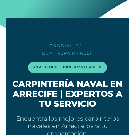
GOODWINDS
›
BOAT REPAIR
› REEF
+24 SUPPLIERS AVAILABLE
CARPINTERÍA NAVAL EN
ARRECIFE | EXPERTOS A
TU SERVICIO
Encuentra los mejores carpinteros
navales en Arrecife para tu
embarcación.