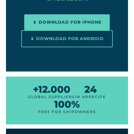
📱 DOWNLOAD FOR IPHONE
📱 DOWNLOAD FOR ANDROID
+12.000
24
GLOBAL SUPPLIERS
IN ARRECIFE
100%
FREE FOR SHIPOWNERS