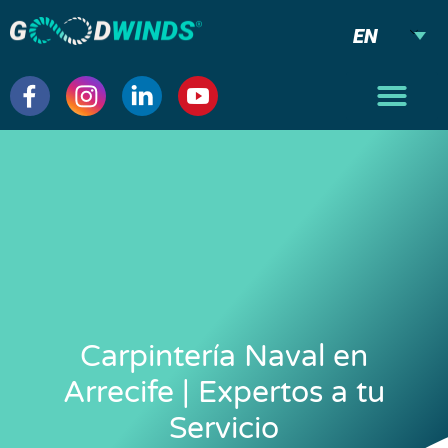
EN
Carpintería Naval en
Arrecife | Expertos a tu
Servicio