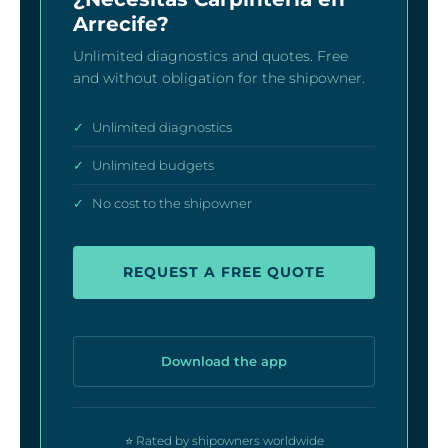
Arrecife?
Unlimited diagnostics and quotes. Free
and without obligation for the shipowner.
✓
Unlimited diagnostics
✓
Unlimited budgets
✓
No cost to the shipowner
REQUEST A FREE QUOTE
Download the app
⭐ Rated by shipowners worldwide