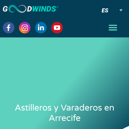
ES
Astilleros y Varaderos en
Arrecife