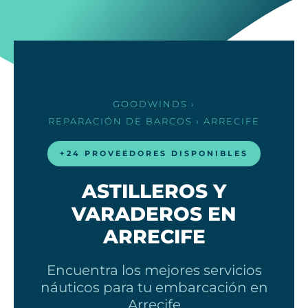
GOODWINDS
›
REPARACIÓN DE BARCOS
› ARRECIFE
+24 PROVEEDORES DISPONIBLES
ASTILLEROS Y
VARADEROS EN
ARRECIFE
Encuentra los mejores servicios
náuticos para tu embarcación en
Arrecife