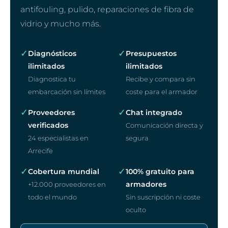
antifouling, pulido, reparaciones de fibra de
vidrio y mucho más.
✓
✓
Diagnósticos
Presupuestos
ilimitados
ilimitados
Diagnostica tu
Recibe y compara sin
embarcación sin límites
coste para el armador
✓
✓
Proveedores
Chat integrado
verificados
Comunicación directa y
24 especialistas en
segura
Arrecife
✓
✓
Cobertura mundial
100% gratuito para
armadores
+12.000 proveedores en
todo el mundo
Sin suscripción ni coste
oculto