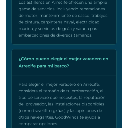
Los astilleros en Arrecife ofrecen una amplia
gama de servicios, incluyendo reparaciones
de motor, mantenimiento de casco, trabajos
de pintura, carpintería naval, electricidad
marina, y servicios de grúa y varada para
embarcaciones de diversos tamaños.
¿Cómo puedo elegir el mejor varadero en
Arrecife para mi barco?
Para elegir el mejor varadero en Arrecife,
considera el tamaño de tu embarcación, el
tipo de servicio que necesitas, la reputación
del proveedor, las instalaciones disponibles
(como travelift o grúas) y las opiniones de
otros navegantes. GoodWinds te ayuda a
comparar opciones.