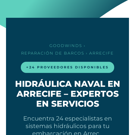
GOODWINDS
›
REPARACIÓN DE BARCOS
› ARRECIFE
+24 PROVEEDORES DISPONIBLES
HIDRÁULICA NAVAL EN
ARRECIFE – EXPERTOS
EN SERVICIOS
Encuentra 24 especialistas en
sistemas hidráulicos para tu
embarcación en Arrec…