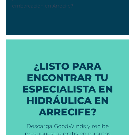
embarcación en Arrecife?
¿LISTO PARA
ENCONTRAR TU
ESPECIALISTA EN
HIDRÁULICA EN
ARRECIFE?
Descarga GoodWinds y recibe
presupuestos gratis en minutos