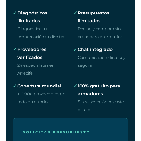
✓
✓
Diagnósticos
Presupuestos
ilimitados
ilimitados
Diagnostica tu
Recibe y compara sin
embarcación sin límites
coste para el armador
✓
✓
Proveedores
Chat integrado
verificados
Comunicación directa y
24 especialistas en
segura
Arrecife
✓
✓
Cobertura mundial
100% gratuito para
armadores
+12.000 proveedores en
todo el mundo
Sin suscripción ni coste
oculto
SOLICITAR PRESUPUESTO