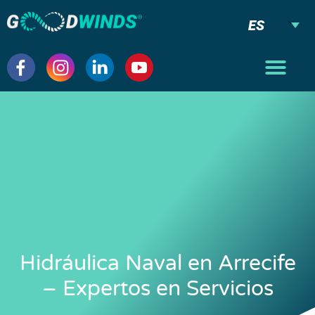
ES
Hidráulica Naval en Arrecife
– Expertos en Servicios