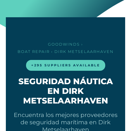
GOODWINDS
›
BOAT REPAIR
› DIRK METSELAARHAVEN
+295 SUPPLIERS AVAILABLE
SEGURIDAD NÁUTICA
EN DIRK
METSELAARHAVEN
Encuentra los mejores proveedores
de seguridad marítima en Dirk
Metselaarhaven