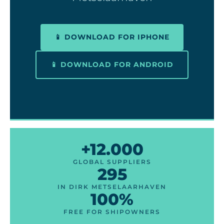
📱 DOWNLOAD FOR IPHONE
📱 DOWNLOAD FOR ANDROID
+12.000
GLOBAL SUPPLIERS
295
IN DIRK METSELAARHAVEN
100%
FREE FOR SHIPOWNERS