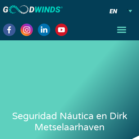
EN
Seguridad Náutica en Dirk
Metselaarhaven