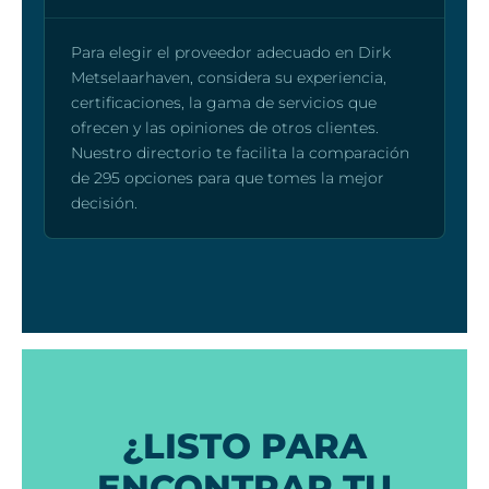
Para elegir el proveedor adecuado en Dirk
Metselaarhaven, considera su experiencia,
certificaciones, la gama de servicios que
ofrecen y las opiniones de otros clientes.
Nuestro directorio te facilita la comparación
de 295 opciones para que tomes la mejor
decisión.
¿LISTO PARA
ENCONTRAR TU