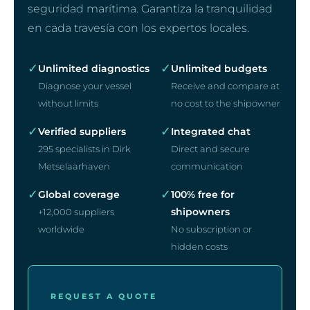
seguridad marítima. Garantiza la tranquilidad
en cada travesía con los expertos locales.
✓
✓
Unlimited diagnostics
Unlimited budgets
Diagnose your vessel
Receive and compare at
without limits
no cost to the shipowner
✓
✓
Verified suppliers
Integrated chat
295 specialists in Dirk
Direct and secure
Metselaarhaven
communication
✓
✓
Global coverage
100% free for
shipowners
+12,000 suppliers
worldwide
No subscription or
hidden costs
REQUEST A QUOTE