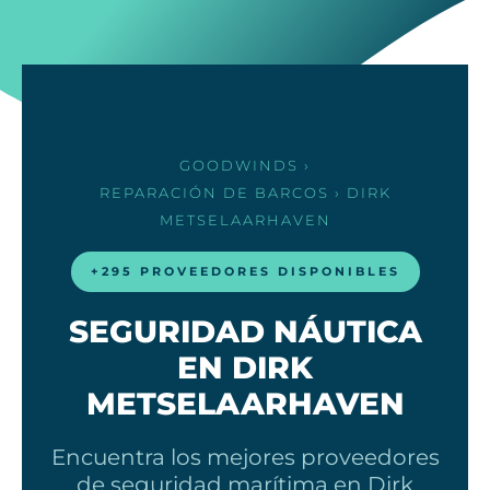
GOODWINDS
›
REPARACIÓN DE BARCOS
› DIRK
METSELAARHAVEN
+295 PROVEEDORES DISPONIBLES
SEGURIDAD NÁUTICA
EN DIRK
METSELAARHAVEN
Encuentra los mejores proveedores
de seguridad marítima en Dirk