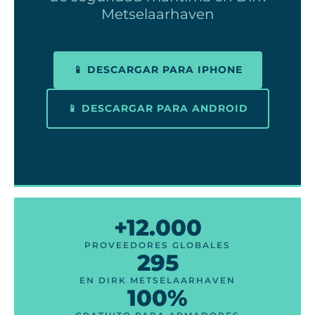
Metselaarhaven
📱 DESCARGAR PARA IPHONE
📱 DESCARGAR PARA ANDROID
+12.000
PROVEEDORES GLOBALES
295
EN DIRK METSELAARHAVEN
100%