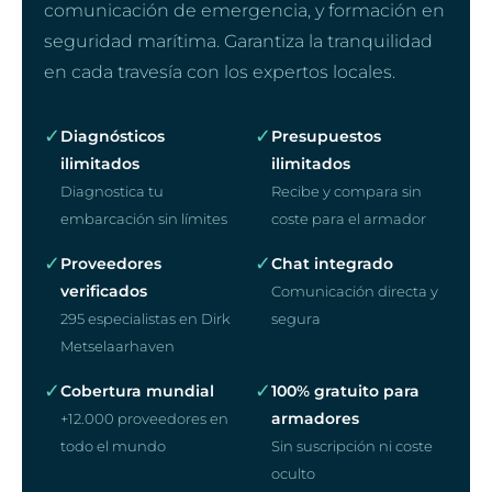
comunicación de emergencia, y formación en
seguridad marítima. Garantiza la tranquilidad
en cada travesía con los expertos locales.
✓
✓
Diagnósticos
Presupuestos
ilimitados
ilimitados
Diagnostica tu
Recibe y compara sin
embarcación sin límites
coste para el armador
✓
✓
Proveedores
Chat integrado
verificados
Comunicación directa y
295 especialistas en Dirk
segura
Metselaarhaven
✓
✓
Cobertura mundial
100% gratuito para
armadores
+12.000 proveedores en
todo el mundo
Sin suscripción ni coste
oculto