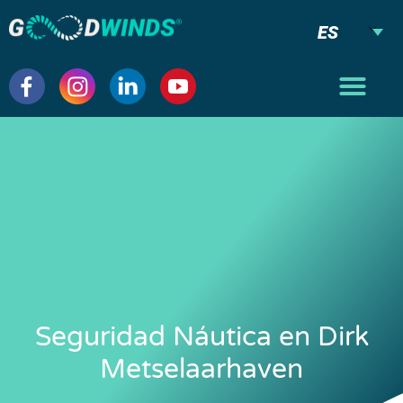
ES
Seguridad Náutica en Dirk
Metselaarhaven