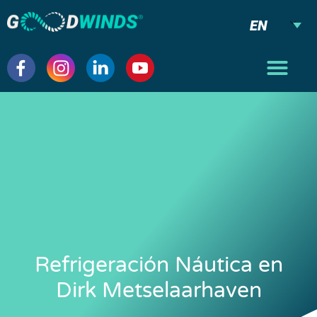
EN
Refrigeración Náutica en
Dirk Metselaarhaven