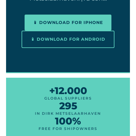
📱 DOWNLOAD FOR IPHONE
📱 DOWNLOAD FOR ANDROID
+12.000
GLOBAL SUPPLIERS
295
IN DIRK METSELAARHAVEN
100%
FREE FOR SHIPOWNERS