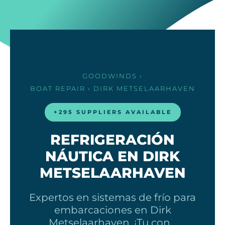
GOODWINDS
›
BOAT REPAIR
› DIRK METSELAARHAVEN
+295 SUPPLIERS AVAILABLE
REFRIGERACIÓN
NÁUTICA EN DIRK
METSELAARHAVEN
Expertos en sistemas de frío para
embarcaciones en Dirk
Metselaarhaven. ¡Tu con…