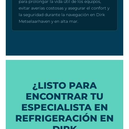
para prolongar la vida útil de los equipos,
evitar averías costosas y asegurar el confort y
la seguridad durante la navegación en Dirk
Metselaarhaven y en alta mar.
¿LISTO PARA
ENCONTRAR TU
ESPECIALISTA EN
REFRIGERACIÓN EN