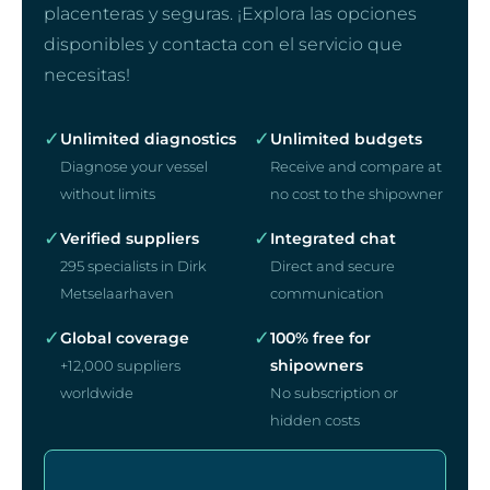
placenteras y seguras. ¡Explora las opciones
disponibles y contacta con el servicio que
necesitas!
✓
✓
Unlimited diagnostics
Unlimited budgets
Diagnose your vessel
Receive and compare at
without limits
no cost to the shipowner
✓
✓
Verified suppliers
Integrated chat
295 specialists in Dirk
Direct and secure
Metselaarhaven
communication
✓
✓
Global coverage
100% free for
shipowners
+12,000 suppliers
worldwide
No subscription or
hidden costs