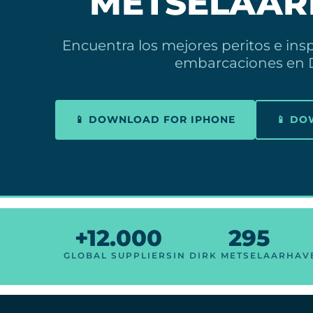
METSELAAR
Encuentra los mejores peritos e ins
embarcaciones en D
📱 DOWNLOAD FOR IPHONE
📱 D
+12.000
295
GLOBAL SUPPLIERS
IN DIRK METSELAARHAV