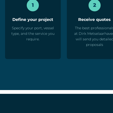
1
2
Define your project
Receive quotes
Specify your port, vessel
The best professional
type, and the service you
at Dirk Metselaarhav
require.
will send you detaile
proposals