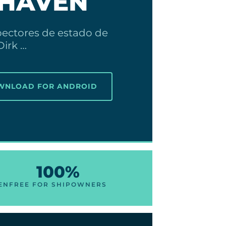
HAVEN
pectores de estado de
irk …
OWNLOAD FOR ANDROID
100%
EN
FREE FOR SHIPOWNERS