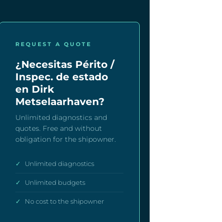
REQUEST A QUOTE
¿Necesitas Périto /
Inspec. de estado
en Dirk
Metselaarhaven?
Unlimited diagnostics and
quotes. Free and without
obligation for the shipowner.
✓
Unlimited diagnostics
✓
Unlimited budgets
✓
No cost to the shipowner