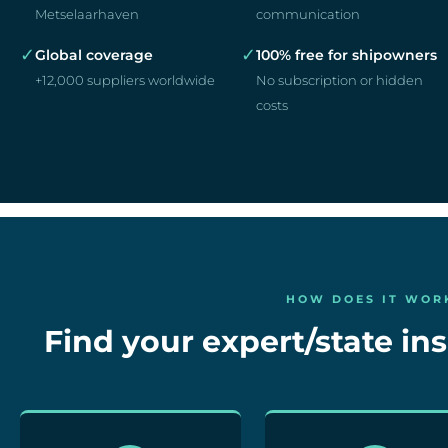
Metselaarhaven
communication
✓
✓
Global coverage
100% free for shipowners
+12,000 suppliers worldwide
No subscription or hidden
costs
HOW DOES IT WOR
Find your expert/state ins