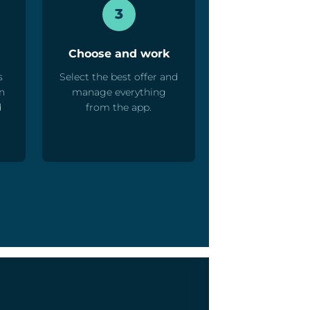
3
Choose and work
s
Select the best offer and
en
manage everything
d
from the app.