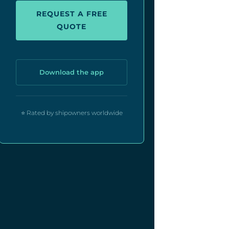
REQUEST A FREE
QUOTE
Download the app
⭐ Rated by shipowners worldwide