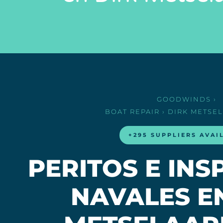
GOODWINDS
›
BOAT REPAIR
› DIRK METSE
+295 SUPPLIERS AVAI
PERITOS E IN
NAVALES E