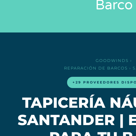
Barco
GOODWINDS
›
REPARACIÓN DE BARCOS
› 
+29 PROVEEDORES DISP
TAPICERÍA NÁ
SANTANDER | 