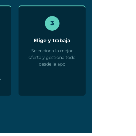
3
Elige y trabaja
Selecciona la mejor
oferta y gestiona todo
desde la app
s