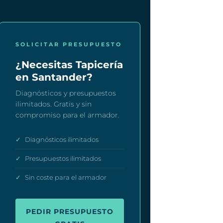
SOLICITAR PRESUPUESTO
¿Necesitas Tapicería
en Santander?
Diagnósticos y presupuestos
ilimitados. Gratis y sin
compromiso para el armador.
✓
Diagnósticos ilimitados
✓
Presupuestos ilimitados
✓
Sin coste para el armador
PEDIR PRESUPUESTO