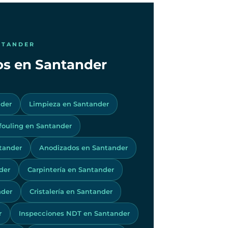
NTANDER
cos en Santander
nder
Limpieza en Santander
ifouling en Santander
tander
Anodizados en Santander
der
Carpintería en Santander
nder
Cristalería en Santander
r
Inspecciones NDT en Santander