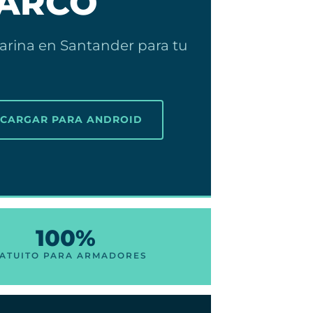
BARCO
marina en Santander para tu
SCARGAR PARA ANDROID
100%
ATUITO PARA ARMADORES