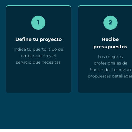
1
2
Define tu proyecto
Recibe
presupuestos
Indica tu puerto, tipo de
embarcación y el
Los mejores
servicio que necesitas
profesionales de
Santander te envían
propuestas detallada