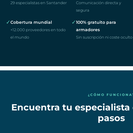
29 especialistas en Santander
Comunicación directa y
segura
✓
✓
Cobertura mundial
100% gratuito para
armadores
+12.000 proveedores en todo
el mundo
Sin suscripción ni coste oculto
¿CÓMO FUNCIONA
Encuentra tu especialista 
pasos